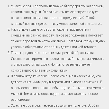
Ушастые совы получили название благодаря пучкам перьев,
напоминающим уши. Эти элементы не участвуют в слухе,
однако помогают маскироваться среди ветвей. Такой
внешний признак делает птицу менее заметной для врагов.
Настоящие ушные отверстия скрыты под перьями и
смещены на разную высоту. Такое расположение помогает
точнее определять источник звука. Благодаря этому хищники
успешно обнаруживают добычу даже в полной темноте.
Птицы предпочитают вести сумеречный образ жизни.
Именно в это время они проявляют наибольшую активность
и отправляются на охоту. Ночная стратегия снижает
конкуренцию с дневными хищниками.
В рацион входят мелкие млекопитающие и насекомые, что
делает их важными регуляторами численности грызунов. В
одном сезоне взрослая особь съедает большое количество
мышей. Тем самым совы поддерживают экологическое
равновесие.
Ушастые совы отличаются бесшумным полётом. Особая