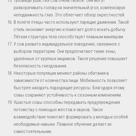
Туловище ушастых сов очень гибкое. Они могут
разворачивать голову на значительный угол, компенсируя
неподвижность глаз. Это облегчает обзор окрестностей.
В полёте птицы часто используют парящие движения. Такой
стиль экономит энергию и помогает долго искать добычу.
Лёгкая структура тела способствует плавным манёврам.
У сов развито индивидуальное поведение, связанное с
выбором территории. Они предпочитают тихие зоны,
удалённые от крупных хищников. Такое решение повышает
безопасность гнездования.
Некоторые популяции меняют районы обитания в
зависимости от количества пищи. Мобильность позволяет
быстрее находить подходящие ресурсы. Благодаря этому
совы сохраняют устойчивость к сезонным изменениям.
Ушастые совы способны передавать предупреждения
потомству с помощью жестов и звуков. Такое
взаимодействие помогает формировать у молодых особей
необходимые навыки. Плавное обучение делает их
самостоятельными.