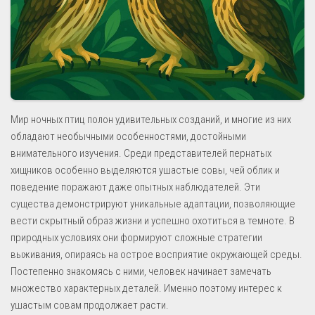
Мир ночных птиц полон удивительных созданий, и многие из них
обладают необычными особенностями, достойными
внимательного изучения. Среди представителей пернатых
хищников особенно выделяются ушастые совы, чей облик и
поведение поражают даже опытных наблюдателей. Эти
существа демонстрируют уникальные адаптации, позволяющие
вести скрытный образ жизни и успешно охотиться в темноте. В
природных условиях они формируют сложные стратегии
выживания, опираясь на острое восприятие окружающей среды.
Постепенно знакомясь с ними, человек начинает замечать
множество характерных деталей. Именно поэтому интерес к
ушастым совам продолжает расти.