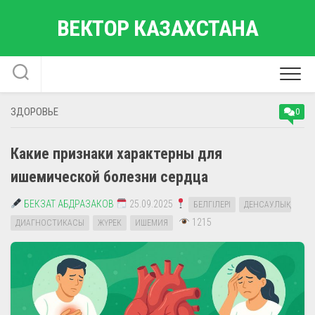
Перейти
ВЕКТОР КАЗАХСТАНА
к
содержанию
ЗДОРОВЬЕ
0
Какие признаки характерны для
ишемической болезни сердца
БЕКЗАТ АБДРАЗАКОВ
25.09.2025
БЕЛГІЛЕРІ
ДЕНСАУЛЫҚ
1215
ДИАГНОСТИКАСЫ
ЖҮРЕК
ИШЕМИЯ