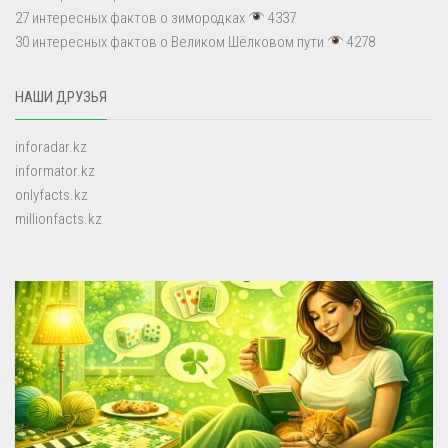
27 интересных фактов о зимородках
4337
30 интересных фактов о Великом Шёлковом пути
4278
НАШИ ДРУЗЬЯ
inforadar.kz
informator.kz
onlyfacts.kz
millionfacts.kz