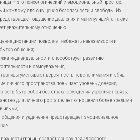
ницы — это психологический и эмоциональный простор,
ый каждому для ощущения безопасности и свободы. Их
редотвращает ощущение давления и манипуляций, а также
ует уважительному отношению.
ение дистанции позволяет избежать навязчивости и
бытка общения;
жка индивидуальности способствует развитию
оятельности и самоуважения;
 границы уменьшают вероятность недопонимания и обид;
ие личного пространства повышает уровень доверия;
ность быть собой без страха осуждения укрепляет связь;
анство для личного роста делает отношения более зрелыми
йчивыми;
 общения и уединения предотвращает эмоциональное
ние.
важности границ создаёт основу для здорового