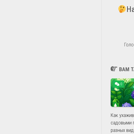
На
Голо
ВАМ Т
0
Как ухажив
садовыми 
разных ви