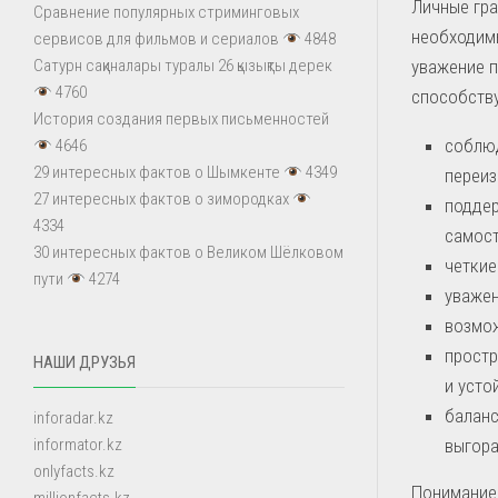
Личные гра
Сравнение популярных стриминговых
необходим
сервисов для фильмов и сериалов
4848
уважение п
Сатурн сақиналары туралы 26 қызықты дерек
4760
способств
История создания первых письменностей
соблюд
4646
29 интересных фактов о Шымкенте
4349
переиз
27 интересных фактов о зимородках
поддер
4334
самост
30 интересных фактов о Великом Шёлковом
четкие
пути
4274
уважен
возмож
простр
НАШИ ДРУЗЬЯ
и усто
баланс
inforadar.kz
выгора
informator.kz
onlyfacts.kz
Понимание 