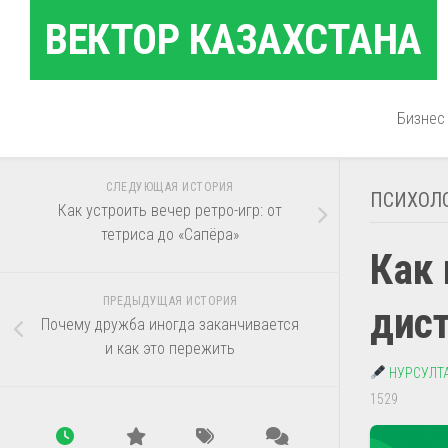
Перейти
ВЕКТОР КАЗАХСТАНА
к
содержанию
Бизнес
СЛЕДУЮЩАЯ ИСТОРИЯ
ПСИХОЛ
Как устроить вечер ретро-игр: от
тетриса до «Сапёра»
Как
ПРЕДЫДУЩАЯ ИСТОРИЯ
дис
Почему дружба иногда заканчивается
и как это пережить
НУРСУЛТ
1529