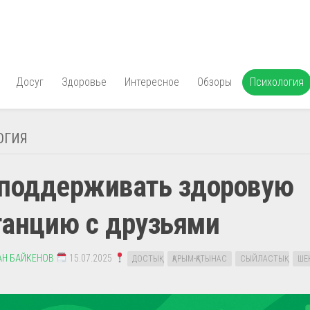
Досуг
Здоровье
Интересное
Обзоры
Психология
ОГИЯ
 поддерживать здоровую
танцию с друзьями
АН БАЙКЕНОВ
15.07.2025
ДОСТЫҚ
ҚАРЫМ-ҚАТЫНАС
СЫЙЛАСТЫҚ
ШЕ