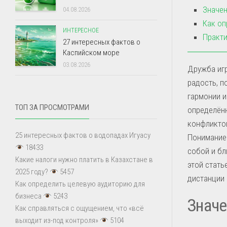
Значен
04.08.2026
Как оп
ИНТЕРЕСНОЕ
Практи
27 интересных фактов о
Каспийском море
03.08.2026
Дружба игр
радость, п
гармонии 
ТОП ЗА ПРОСМОТРАМИ
определён
конфликтов
25 интересных фактов о водопадах Игуасу
Понимание 
18433
собой и бл
Какие налоги нужно платить в Казахстане в
этой стат
2025 году?
5457
дистанции 
Как определить целевую аудиторию для
бизнеса
5243
Значе
Как справляться с ощущением, что «всё
выходит из-под контроля»
5104