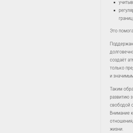
учитыв
регуля
границ
Это помога
Поддержан
долговечно
создаёт ат
только пре
и значимы
Таким обра
развитию з
свободой о
Внимание к
отношения,
жизни.