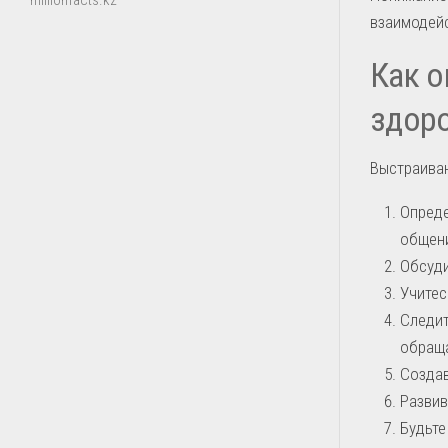
millionfacts.kz
взаимодейс
Как о
здор
Выстраиван
Опреде
общени
Обсуди
Учитес
Следит
обраща
Создав
Развив
Будьте