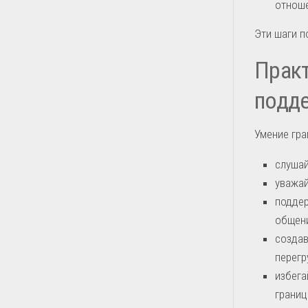
отноше
Эти шаги п
Практ
подд
Умение гра
слушай
уважай
поддер
общени
создав
перегр
избега
границ