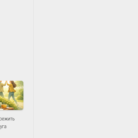
ережить
уга