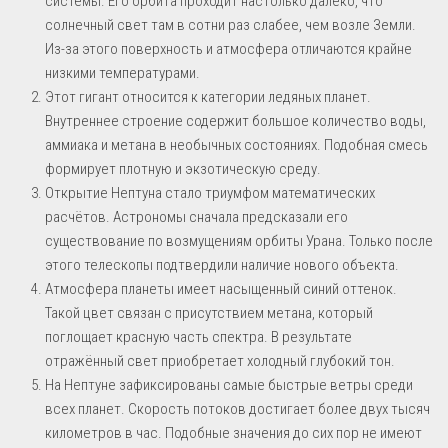
системы. Его орбита проходит настолько далеко, что
солнечный свет там в сотни раз слабее, чем возле Земли.
Из-за этого поверхность и атмосфера отличаются крайне
низкими температурами.
Этот гигант относится к категории ледяных планет.
Внутреннее строение содержит большое количество воды,
аммиака и метана в необычных состояниях. Подобная смесь
формирует плотную и экзотическую среду.
Открытие Нептуна стало триумфом математических
расчётов. Астрономы сначала предсказали его
существование по возмущениям орбиты Урана. Только после
этого телескопы подтвердили наличие нового объекта.
Атмосфера планеты имеет насыщенный синий оттенок.
Такой цвет связан с присутствием метана, который
поглощает красную часть спектра. В результате
отражённый свет приобретает холодный глубокий тон.
На Нептуне зафиксированы самые быстрые ветры среди
всех планет. Скорость потоков достигает более двух тысяч
километров в час. Подобные значения до сих пор не имеют