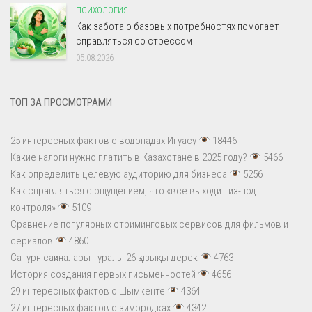
ПСИХОЛОГИЯ
Как забота о базовых потребностях помогает
справляться со стрессом
05.08.2026
ТОП ЗА ПРОСМОТРАМИ
25 интересных фактов о водопадах Игуасу
18446
Какие налоги нужно платить в Казахстане в 2025 году?
5466
Как определить целевую аудиторию для бизнеса
5256
Как справляться с ощущением, что «всё выходит из-под
контроля»
5109
Сравнение популярных стриминговых сервисов для фильмов и
сериалов
4860
Сатурн сақиналары туралы 26 қызықты дерек
4763
История создания первых письменностей
4656
29 интересных фактов о Шымкенте
4364
27 интересных фактов о зимородках
4342