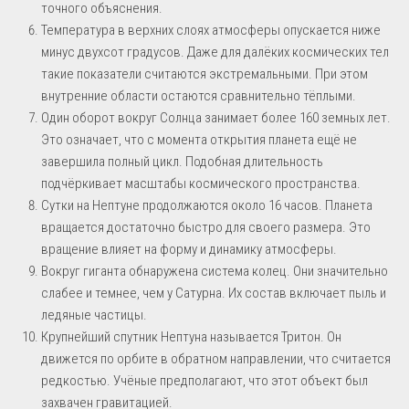
точного объяснения.
Температура в верхних слоях атмосферы опускается ниже
минус двухсот градусов. Даже для далёких космических тел
такие показатели считаются экстремальными. При этом
внутренние области остаются сравнительно тёплыми.
Один оборот вокруг Солнца занимает более 160 земных лет.
Это означает, что с момента открытия планета ещё не
завершила полный цикл. Подобная длительность
подчёркивает масштабы космического пространства.
Сутки на Нептуне продолжаются около 16 часов. Планета
вращается достаточно быстро для своего размера. Это
вращение влияет на форму и динамику атмосферы.
Вокруг гиганта обнаружена система колец. Они значительно
слабее и темнее, чем у Сатурна. Их состав включает пыль и
ледяные частицы.
Крупнейший спутник Нептуна называется Тритон. Он
движется по орбите в обратном направлении, что считается
редкостью. Учёные предполагают, что этот объект был
захвачен гравитацией.