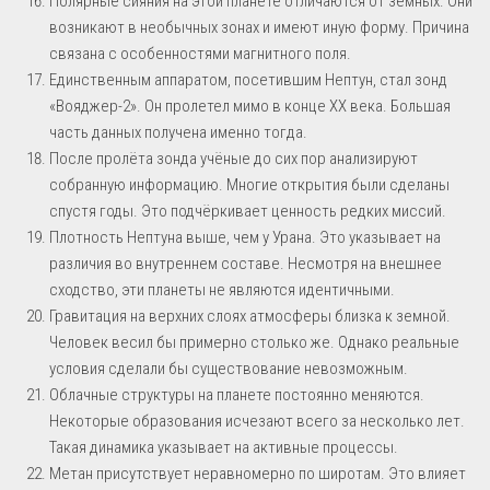
Полярные сияния на этой планете отличаются от земных. Они
возникают в необычных зонах и имеют иную форму. Причина
связана с особенностями магнитного поля.
Единственным аппаратом, посетившим Нептун, стал зонд
«Вояджер-2». Он пролетел мимо в конце XX века. Большая
часть данных получена именно тогда.
После пролёта зонда учёные до сих пор анализируют
собранную информацию. Многие открытия были сделаны
спустя годы. Это подчёркивает ценность редких миссий.
Плотность Нептуна выше, чем у Урана. Это указывает на
различия во внутреннем составе. Несмотря на внешнее
сходство, эти планеты не являются идентичными.
Гравитация на верхних слоях атмосферы близка к земной.
Человек весил бы примерно столько же. Однако реальные
условия сделали бы существование невозможным.
Облачные структуры на планете постоянно меняются.
Некоторые образования исчезают всего за несколько лет.
Такая динамика указывает на активные процессы.
Метан присутствует неравномерно по широтам. Это влияет