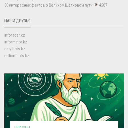
30 интересных фактов о Великом Шёлковом пути
4287
НАШИ ДРУЗЬЯ
inforadar.kz
informator.kz
onlyfacts.kz
millionfacts.kz
ПЕРСОНЫ