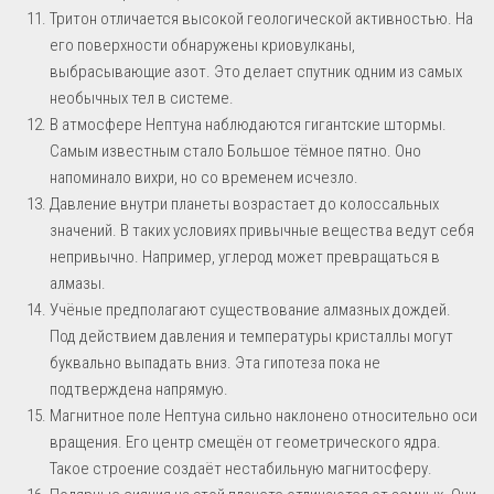
Тритон отличается высокой геологической активностью. На
его поверхности обнаружены криовулканы,
выбрасывающие азот. Это делает спутник одним из самых
необычных тел в системе.
В атмосфере Нептуна наблюдаются гигантские штормы.
Самым известным стало Большое тёмное пятно. Оно
напоминало вихри, но со временем исчезло.
Давление внутри планеты возрастает до колоссальных
значений. В таких условиях привычные вещества ведут себя
непривычно. Например, углерод может превращаться в
алмазы.
Учёные предполагают существование алмазных дождей.
Под действием давления и температуры кристаллы могут
буквально выпадать вниз. Эта гипотеза пока не
подтверждена напрямую.
Магнитное поле Нептуна сильно наклонено относительно оси
вращения. Его центр смещён от геометрического ядра.
Такое строение создаёт нестабильную магнитосферу.