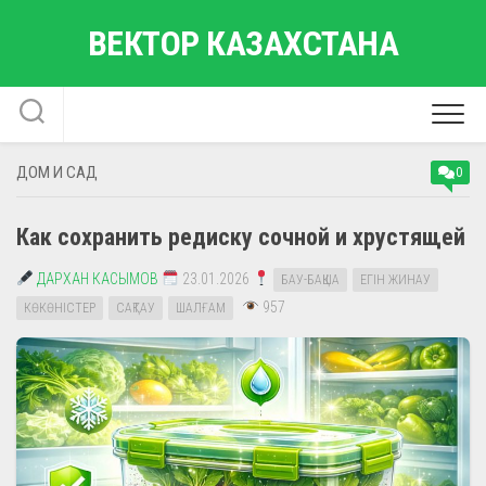
Перейти
ВЕКТОР КАЗАХСТАНА
к
содержанию
ДОМ И САД
0
Как сохранить редиску сочной и хрустящей
ДАРХАН КАСЫМОВ
23.01.2026
БАУ-БАҚША
ЕГІН ЖИНАУ
957
КӨКӨНІСТЕР
САҚТАУ
ШАЛҒАМ