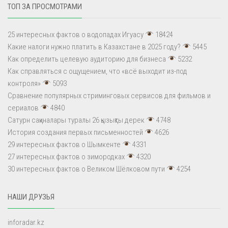
ТОП ЗА ПРОСМОТРАМИ
25 интересных фактов о водопадах Игуасу
18424
Какие налоги нужно платить в Казахстане в 2025 году?
5445
Как определить целевую аудиторию для бизнеса
5232
Как справляться с ощущением, что «всё выходит из-под
контроля»
5093
Сравнение популярных стриминговых сервисов для фильмов и
сериалов
4840
Сатурн сақиналары туралы 26 қызықты дерек
4748
История создания первых письменностей
4626
29 интересных фактов о Шымкенте
4331
27 интересных фактов о зимородках
4320
30 интересных фактов о Великом Шёлковом пути
4254
НАШИ ДРУЗЬЯ
inforadar.kz