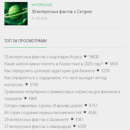
ИНТЕРЕСНОЕ
30 интересных фактов о Сатурне
01.08.2026
ТОП ЗА ПРОСМОТРАМИ
25 интересных фактов о водопадах Игуасу
18430
Какие налоги нужно платить в Казахстане в 2025 году?
5454
Как определить целевую аудиторию для бизнеса
5239
Как справляться с ощущением, что «всё выходит из-под
контроля»
5100
Сравнение популярных стриминговых сервисов для фильмов и
сериалов
4844
Сатурн сақиналары туралы 26 қызықты дерек
4757
История создания первых письменностей
4636
29 интересных фактов о Шымкенте
4341
27 интересных фактов о зимородках
4329