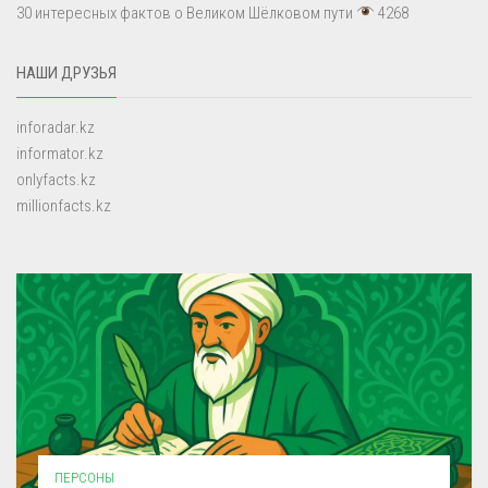
30 интересных фактов о Великом Шёлковом пути
4268
НАШИ ДРУЗЬЯ
inforadar.kz
informator.kz
onlyfacts.kz
millionfacts.kz
ПЕРСОНЫ