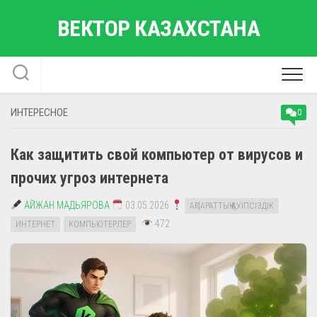
Перейти
ВЕКТОР КАЗАХСТАНА
к
содержанию
ИНТЕРЕСНОЕ
0
Как защитить свой компьютер от вирусов и
прочих угроз интернета
АЙЖАН МАДЬЯРОВА
03.05.2026
АҚПАРАТТЫҚ ҚАУІПСІЗДІК
472
ИНТЕРНЕТ
КОМПЬЮТЕРЛЕР