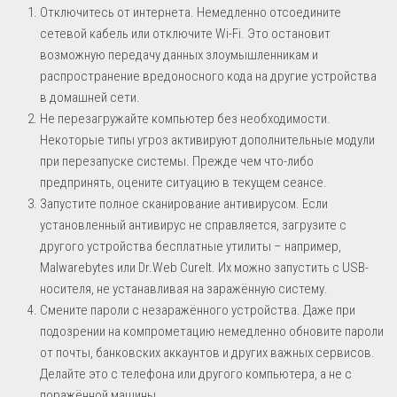
Отключитесь от интернета. Немедленно отсоедините
сетевой кабель или отключите Wi-Fi. Это остановит
возможную передачу данных злоумышленникам и
распространение вредоносного кода на другие устройства
в домашней сети.
Не перезагружайте компьютер без необходимости.
Некоторые типы угроз активируют дополнительные модули
при перезапуске системы. Прежде чем что-либо
предпринять, оцените ситуацию в текущем сеансе.
Запустите полное сканирование антивирусом. Если
установленный антивирус не справляется, загрузите с
другого устройства бесплатные утилиты – например,
Malwarebytes или Dr.Web CureIt. Их можно запустить с USB-
носителя, не устанавливая на заражённую систему.
Смените пароли с незаражённого устройства. Даже при
подозрении на компрометацию немедленно обновите пароли
от почты, банковских аккаунтов и других важных сервисов.
Делайте это с телефона или другого компьютера, а не с
поражённой машины.