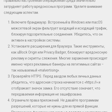
Правильно настроенная операционная среда значительно
затрудняет работу вредоносных программ. Уделите внимание
следующим аспектам.
Включите брандмауэр. Встроенный в Windows или macOS
межсетевой экран фильтрует входящий и исходящий трафик,
блокируя подозрительные соединения. Убедитесь, что он
активен в настройках системы.
Установите расширения для браузера. Такие инструменты,
как uBlock Origin или Privacy Badger, блокируют вредоносную
рекламу и скрипты слежения. Многие заражения происходят
именно через рекламные баннеры на легитимных сайтах –
так называемый «malvertising».
Проверяйте HTTPS. Перед вводом любых личных данных
убедитесь, что адресная строка начинается с «https://» и
отображает значок замка. Его отсутствие означает, что
передаваемая информация не зашифрована.
Ограничьте права приложений. Не давайте программам
разрешений, которые не нужны для их прямой функции.