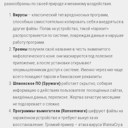
разнообразны по своей природе и механизму воздействия.
Вирусы
– классический тип вредоносных программ,
способных самостоятельно копировать себя и внедряться в
другие файлы. Попав на устройство, такой «паразит»
распространяется по системе, повреждая данные и нарушая
работу программ.
Трояны
получили своё название в честь знаменитого
мифологического коня: они маскируются под полезное
приложение, а после установки открывают
злоумышленникам доступ к системе. Именно через них чаще
всего похищают пароли и банковские реквизиты.
Шпионское ПО (Spyware)
работает скрытно, собирая
информацию о действиях пользователя: посещённых сайтах,
введённых данных, переписке. Жертва зачастую месяцами
не подозревает о слежке.
Программы-вымогатели (Ransomware)
шифруют файлы на
заражённом устройстве и требуют выкуп за их
восстановление. Громкий пример – атака вируса WannaCry в