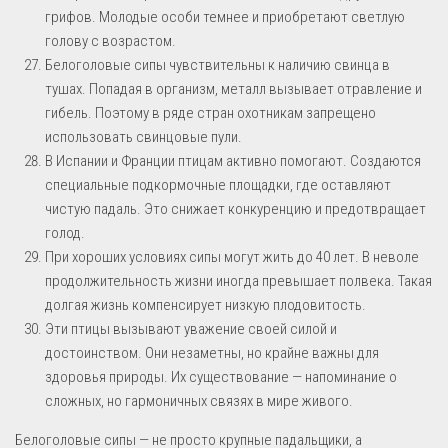
грифов. Молодые особи темнее и приобретают светлую
голову с возрастом.
Белоголовые сипы чувствительны к наличию свинца в
тушах. Попадая в организм, металл вызывает отравление и
гибель. Поэтому в ряде стран охотникам запрещено
использовать свинцовые пули.
В Испании и Франции птицам активно помогают. Создаются
специальные подкормочные площадки, где оставляют
чистую падаль. Это снижает конкуренцию и предотвращает
голод.
При хороших условиях сипы могут жить до 40 лет. В неволе
продолжительность жизни иногда превышает полвека. Такая
долгая жизнь компенсирует низкую плодовитость.
Эти птицы вызывают уважение своей силой и
достоинством. Они незаметны, но крайне важны для
здоровья природы. Их существование — напоминание о
сложных, но гармоничных связях в мире живого.
Белоголовые сипы — не просто крупные падальщики, а