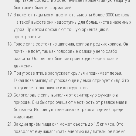
пар. Такое соседство обеспечивает коллективную защиту и
быстрый обмен информацией.
В полёте птицы могут достигать высоты более 3000 метров.
На такой высоте они недоступны для большинства наземных
угроз. При этом сохраняют точную ориентацию в
пространстве.
Голос сипа состоит из шипения, хрипов и редких криков. Он
почти не поёт, так как голосовые связки у него слабо
развиты. Основное общение происходит через позы и
движения.
При угрозе птица распускает крылья и поднимает перья.
Такая поза выглядит угрожающе и демонстрирует силу. Это
отпугивает соперников и конкурентов.
Белоголовые сипы выполняют санитарную функцию в
природе. Они быстро очищают местность от разложения и
болезней. Их присутствие снижает риск эпидемий среди
животных.
За один приём пищи сип может съесть до 1,5 кг мяса. Это
позволяет ему накапливать энергию на длительное время.