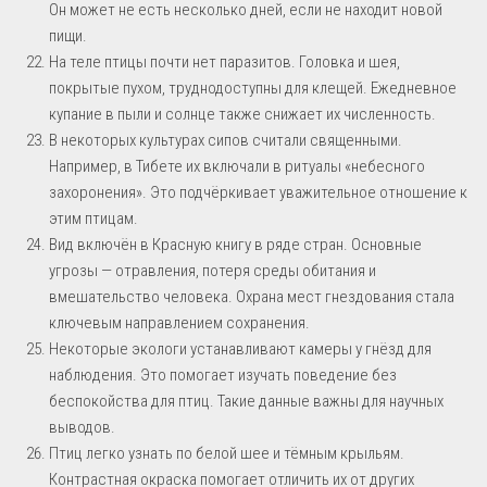
Он может не есть несколько дней, если не находит новой
пищи.
На теле птицы почти нет паразитов. Головка и шея,
покрытые пухом, труднодоступны для клещей. Ежедневное
купание в пыли и солнце также снижает их численность.
В некоторых культурах сипов считали священными.
Например, в Тибете их включали в ритуалы «небесного
захоронения». Это подчёркивает уважительное отношение к
этим птицам.
Вид включён в Красную книгу в ряде стран. Основные
угрозы — отравления, потеря среды обитания и
вмешательство человека. Охрана мест гнездования стала
ключевым направлением сохранения.
Некоторые экологи устанавливают камеры у гнёзд для
наблюдения. Это помогает изучать поведение без
беспокойства для птиц. Такие данные важны для научных
выводов.
Птиц легко узнать по белой шее и тёмным крыльям.
Контрастная окраска помогает отличить их от других