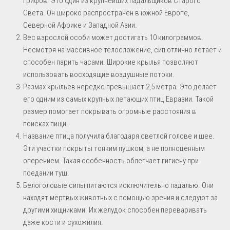
грифов. Это один из крупнейших падальщиков Старого
Света. Он широко распространён в южной Европе,
Северной Африке и Западной Азии.
Вес взрослой особи может достигать 10 килограммов.
Несмотря на массивное телосложение, сип отлично летает и
способен парить часами. Широкие крылья позволяют
использовать восходящие воздушные потоки.
Размах крыльев нередко превышает 2,5 метра. Это делает
его одним из самых крупных летающих птиц Евразии. Такой
размер помогает покрывать огромные расстояния в
поисках пищи.
Название птица получила благодаря светлой голове и шее.
Эти участки покрыты тонким пушком, а не полноценным
оперением. Такая особенность облегчает гигиену при
поедании туш.
Белоголовые сипы питаются исключительно падалью. Они
находят мёртвых животных с помощью зрения и следуют за
другими хищниками. Их желудок способен переваривать
даже кости и сухожилия.