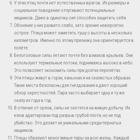
У этих птиц почти нет естественных врагов. Их размеры и
социальное поведение отпугивают потенциальных
хищников. Даже в одиночку сип способен защитить себя.
Обоняние у них развито слабо, зато зрение невероятно
острое. Птица может заметить тушу с высоты в несколько
километров. Именно по этому признаку она ориентируется в
полёте.
Белоголовые сипы летают почти без взмахов крыльев. Они
используют термальные потоки, поднимаясь высоко в небо.
Это позволяет экономить силы при долгих перелётах.
Эти птицы живут в горах, каньонах и на скалистых обрывах.
Такие места безопасны для гнездования и дают хороший
обзор окрестностей. Пара часто выбирает одну и ту же
скалу из года в год.
В отличие от орлов, сипы не охотятся на живую добычу. Их
клюв адаптирован под разрыв грубой плоти, но не под
убийство. Это делает их уникальными среди пернатых
хищников.
Птицы образуют моногамные пары на всю жизнь. Каждый