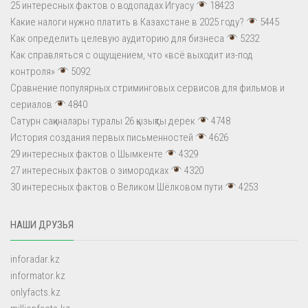
25 интересных фактов о водопадах Игуасу
18423
Какие налоги нужно платить в Казахстане в 2025 году?
5445
Как определить целевую аудиторию для бизнеса
5232
Как справляться с ощущением, что «всё выходит из-под
контроля»
5092
Сравнение популярных стриминговых сервисов для фильмов и
сериалов
4840
Сатурн сақиналары туралы 26 қызықты дерек
4748
История создания первых письменностей
4626
29 интересных фактов о Шымкенте
4329
27 интересных фактов о зимородках
4320
30 интересных фактов о Великом Шёлковом пути
4253
НАШИ ДРУЗЬЯ
inforadar.kz
informator.kz
onlyfacts.kz