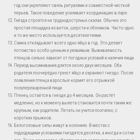
год они укрепляют связь ритуалами и совместной чисткой
перьев. Такое поведение усиливает координацию в паре.
Гнёзда строятся на труднодоступных скалах. Обычно это
простая площадка из веток, шерсти и обломков. Часто одно
и то же место используется десятилетиями.
Самка откладывает всего одно яйцо в год. Это делает
потомство особо ценным и уязвимым. Выживаемость
птенцов сильно зависит от погодных условий и наличия пищи.
Период высиживания длится около двух месяцев. Оба
родителя поочерёдно греют яйцо и охраняют гнездо. После
появления птенца взрослые кормят его отрыжкой
полупереваренной пищи.
Птенец остаётся в гнезде до 4 месяцев. Он растёт
медленно, но к моменту вылета становится почти таким же
крупным, как родители. Летать он учится поэтапно, с
коротких прыжков.
Белоголовые сипы живут в колониях. В местах с
подходящими условиями гнездятся десятки, а иногда и сотни