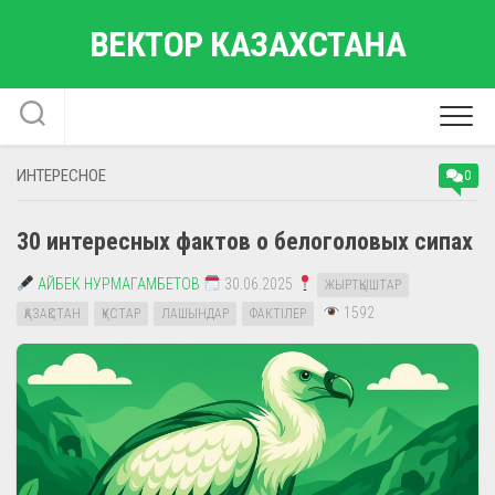
Перейти
ВЕКТОР КАЗАХСТАНА
к
содержанию
ИНТЕРЕСНОЕ
0
30 интересных фактов о белоголовых сипах
АЙБЕК НУРМАГАМБЕТОВ
30.06.2025
ЖЫРТҚЫШТАР
1592
ҚАЗАҚСТАН
ҚҰСТАР
ЛАШЫНДАР
ФАКТІЛЕР