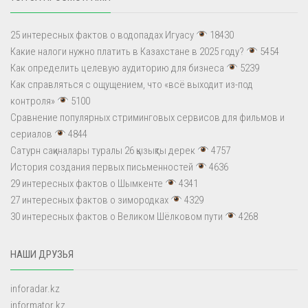
25 интересных фактов о водопадах Игуасу
18430
Какие налоги нужно платить в Казахстане в 2025 году?
5454
Как определить целевую аудиторию для бизнеса
5239
Как справляться с ощущением, что «всё выходит из-под
контроля»
5100
Сравнение популярных стриминговых сервисов для фильмов и
сериалов
4844
Сатурн сақиналары туралы 26 қызықты дерек
4757
История создания первых письменностей
4636
29 интересных фактов о Шымкенте
4341
27 интересных фактов о зимородках
4329
30 интересных фактов о Великом Шёлковом пути
4268
НАШИ ДРУЗЬЯ
inforadar.kz
informator.kz