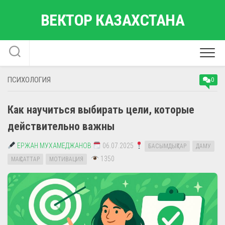
Перейти
ВЕКТОР КАЗАХСТАНА
к
содержанию
ПСИХОЛОГИЯ
0
Как научиться выбирать цели, которые
действительно важны
ЕРЖАН МУХАМЕДЖАНОВ
06.07.2025
БАСЫМДЫҚТАР
ДАМУ
1350
МАҚСАТТАР
МОТИВАЦИЯ