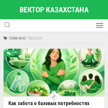
Перейти
ВЕКТОР КАЗАХСТАНА
к
содержанию
ПОМЕЧЕНО:
ТӨЗІМДІЛІК
0
Как забота о базовых потребностях