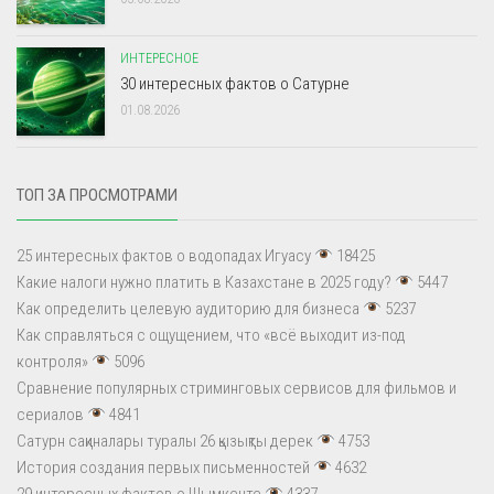
ИНТЕРЕСНОЕ
30 интересных фактов о Сатурне
01.08.2026
ТОП ЗА ПРОСМОТРАМИ
25 интересных фактов о водопадах Игуасу
18425
Какие налоги нужно платить в Казахстане в 2025 году?
5447
Как определить целевую аудиторию для бизнеса
5237
Как справляться с ощущением, что «всё выходит из-под
контроля»
5096
Сравнение популярных стриминговых сервисов для фильмов и
сериалов
4841
Сатурн сақиналары туралы 26 қызықты дерек
4753
История создания первых письменностей
4632
29 интересных фактов о Шымкенте
4337