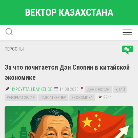
Перейти
ВЕКТОР КАЗАХСТАНА
к
содержанию
ПЕРСОНЫ
0
За что почитается Дэн Сяопин в китайской
экономике
НУРСУЛТАН БАЙКЕНОВ
14.08.2025
ДЭН СЯОПИН
ҚЫТАЙ
2244
РЕФОРМАТОРЛАР
САЯСАТКЕРЛЕР
ЭКОНОМИКА