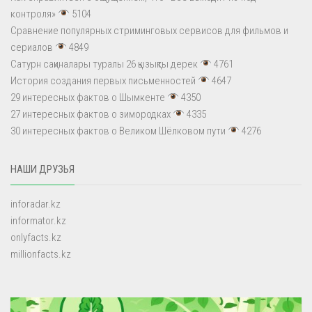
контроля»
5104
Сравнение популярных стриминговых сервисов для фильмов и
сериалов
4849
Сатурн сақиналары туралы 26 қызықты дерек
4761
История создания первых письменностей
4647
29 интересных фактов о Шымкенте
4350
27 интересных фактов о зимородках
4335
30 интересных фактов о Великом Шёлковом пути
4276
НАШИ ДРУЗЬЯ
inforadar.kz
informator.kz
onlyfacts.kz
millionfacts.kz