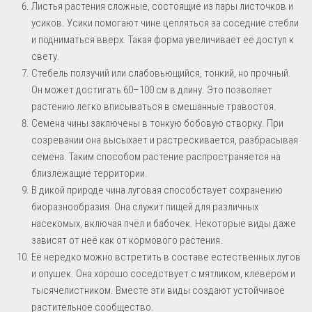
Листья растения сложные, состоящие из пары листочков и
усиков. Усики помогают чине цепляться за соседние стебли
и подниматься вверх. Такая форма увеличивает её доступ к
свету.
Стебель ползучий или слабовьющийся, тонкий, но прочный.
Он может достигать 60–100 см в длину. Это позволяет
растению легко вписываться в смешанные травостоя.
Семена чины заключены в тонкую бобовую створку. При
созревании она высыхает и растрескивается, разбрасывая
семена. Таким способом растение распространяется на
близлежащие территории.
В дикой природе чина луговая способствует сохранению
биоразнообразия. Она служит пищей для различных
насекомых, включая пчёл и бабочек. Некоторые виды даже
зависят от неё как от кормового растения.
Её нередко можно встретить в составе естественных лугов
и опушек. Она хорошо соседствует с мятликом, клевером и
тысячелистником. Вместе эти виды создают устойчивое
растительное сообщество.