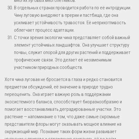
многих луговых многолетников.
В отдельных странах проводится работа по её интродукции.
Чину луговую внедряют в прерии и пастбища, где она
усиливает устойчивость травостоя. Её неприхотливость
облегчает процесс адаптации.
С точки зрения экологии чина представляет собой важный
элемент устойчивых ландшафтов. Она улучшает структуру
почвы, служит опорой для других растений и поддерживает
трофические связи. Это делает её незаменимым
участником природных сообществ.
Хотя чина луговая не бросается в глаза и редко становится
предметом обсуждений, её значение в природе трудно
переоценить. Она играет важную роль в поддержании
экосистемного баланса, способствует биоразнообразию и
помогает восстанавливать деградированные участки. Это
растение — напоминание о том, что даже самые скромные
представители флоры могут оказывать мощное влияние на
окружающий мир. Познание таких форм жизни развивает
уважение к природе и стремление сохранять её во всём