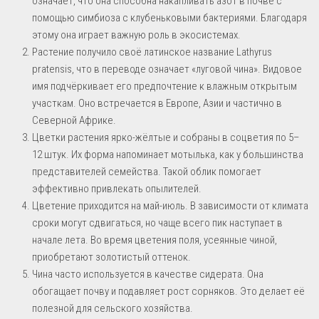
означает, что она способна накапливать азот в почве с
помощью симбиоза с клубеньковыми бактериями. Благодаря
этому она играет важную роль в экосистемах.
Растение получило своё латинское название Lathyrus
pratensis, что в переводе означает «луговой чина». Видовое
имя подчёркивает его предпочтение к влажным открытым
участкам. Оно встречается в Европе, Азии и частично в
Северной Африке.
Цветки растения ярко-жёлтые и собраны в соцветия по 5–
12 штук. Их форма напоминает мотылька, как у большинства
представителей семейства. Такой облик помогает
эффективно привлекать опылителей.
Цветение приходится на май-июль. В зависимости от климата
сроки могут сдвигаться, но чаще всего пик наступает в
начале лета. Во время цветения поля, усеянные чиной,
приобретают золотистый оттенок.
Чина часто используется в качестве сидерата. Она
обогащает почву и подавляет рост сорняков. Это делает её
полезной для сельского хозяйства.