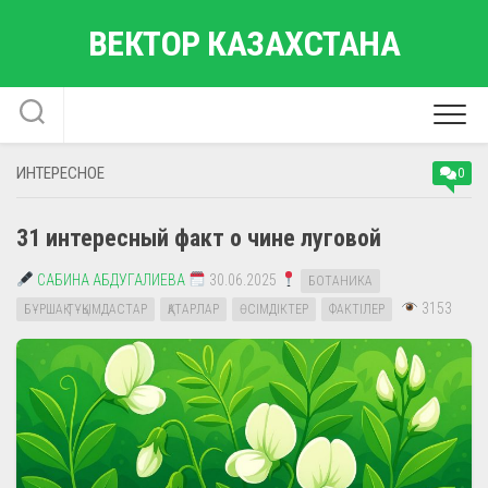
Перейти
ВЕКТОР КАЗАХСТАНА
к
содержанию
ИНТЕРЕСНОЕ
0
31 интересный факт о чине луговой
САБИНА АБДУГАЛИЕВА
30.06.2025
БОТАНИКА
3153
БҰРШАҚ ТҰҚЫМДАСТАР
ҚАТАРЛАР
ӨСІМДІКТЕР
ФАКТІЛЕР