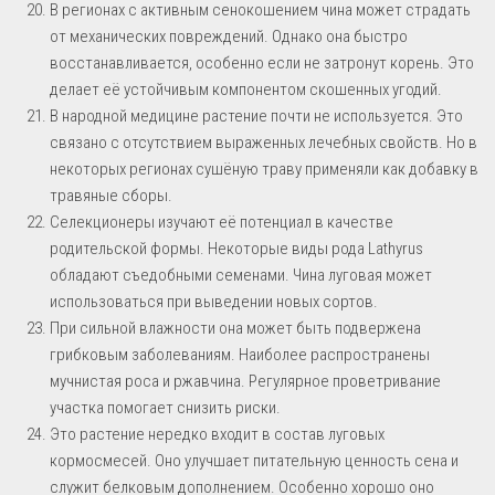
В регионах с активным сенокошением чина может страдать
от механических повреждений. Однако она быстро
восстанавливается, особенно если не затронут корень. Это
делает её устойчивым компонентом скошенных угодий.
В народной медицине растение почти не используется. Это
связано с отсутствием выраженных лечебных свойств. Но в
некоторых регионах сушёную траву применяли как добавку в
травяные сборы.
Селекционеры изучают её потенциал в качестве
родительской формы. Некоторые виды рода Lathyrus
обладают съедобными семенами. Чина луговая может
использоваться при выведении новых сортов.
При сильной влажности она может быть подвержена
грибковым заболеваниям. Наиболее распространены
мучнистая роса и ржавчина. Регулярное проветривание
участка помогает снизить риски.
Это растение нередко входит в состав луговых
кормосмесей. Оно улучшает питательную ценность сена и
служит белковым дополнением. Особенно хорошо оно