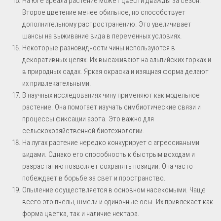
На юге ареала растение может цвести дважды за сезон.
Второе цветение менее обильное, но способствует
дополнительному распространению. Это увеличивает
шансы на выживание вида в переменных условиях.
Некоторые разновидности чины используются в
декоративных целях. Их высаживают на альпийских горках и
в природных садах. Яркая окраска и изящная форма делают
их привлекательными.
В научных исследованиях чину применяют как модельное
растение. Она помогает изучать симбиотические связи и
процессы фиксации азота. Это важно для
сельскохозяйственной биотехнологии.
На лугах растение нередко конкурирует с агрессивными
видами. Однако его способность к быстрым всходам и
разрастанию позволяет сохранять позиции. Она часто
побеждает в борьбе за свет и пространство.
Опыление осуществляется в основном насекомыми. Чаще
всего это пчёлы, шмели и одиночные осы. Их привлекает как
форма цветка, так и наличие нектара.