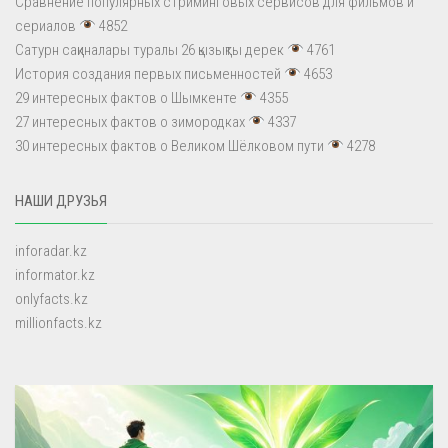
Сравнение популярных стриминговых сервисов для фильмов и
сериалов
4852
Сатурн сақиналары туралы 26 қызықты дерек
4761
История создания первых письменностей
4653
29 интересных фактов о Шымкенте
4355
27 интересных фактов о зимородках
4337
30 интересных фактов о Великом Шёлковом пути
4278
НАШИ ДРУЗЬЯ
inforadar.kz
informator.kz
onlyfacts.kz
millionfacts.kz