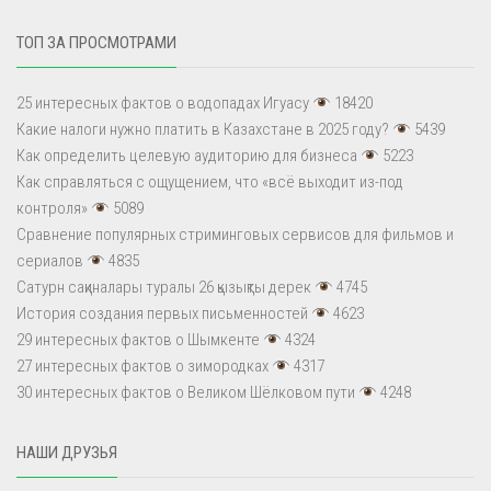
ТОП ЗА ПРОСМОТРАМИ
25 интересных фактов о водопадах Игуасу
18420
Какие налоги нужно платить в Казахстане в 2025 году?
5439
Как определить целевую аудиторию для бизнеса
5223
Как справляться с ощущением, что «всё выходит из-под
контроля»
5089
Сравнение популярных стриминговых сервисов для фильмов и
сериалов
4835
Сатурн сақиналары туралы 26 қызықты дерек
4745
История создания первых письменностей
4623
29 интересных фактов о Шымкенте
4324
27 интересных фактов о зимородках
4317
30 интересных фактов о Великом Шёлковом пути
4248
НАШИ ДРУЗЬЯ