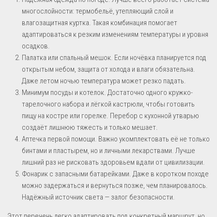
многослойности: термобельё, утепляющий слой и
влагозащитная куртка. Такая комбинация помогает
адаптироваться к резким изменениям температуры и уровня
осадков.
Палатка или спальный мешок. Если ночёвка планируется под
открытым небом, защита от холода и влаги обязательна.
Даже летом ночью температура может резко падать.
Минимум посуды и котелок. Достаточно одного кружко-
тарелочного набора и лёгкой кастрюли, чтобы готовить
пищу на костре или горелке. Перебор с кухонной утварью
создаёт лишнюю тяжесть и только мешает.
Аптечка первой помощи. Важно укомплектовать её не только
бинтами и пластырем, но и личными лекарствами. Лучше
лишний раз не рисковать здоровьем вдали от цивилизации.
Фонарик с запасными батарейками. Даже в коротком походе
можно задержаться и вернуться позже, чем планировалось.
Надёжный источник света — залог безопасности.
Этот перечень легко адаптировать под конкретный маршрут, но