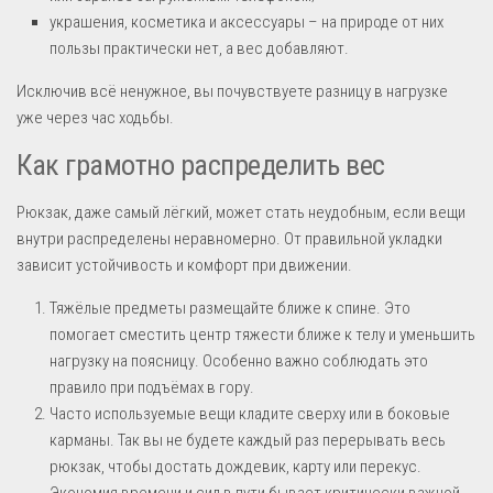
украшения, косметика и аксессуары – на природе от них
пользы практически нет, а вес добавляют.
Исключив всё ненужное, вы почувствуете разницу в нагрузке
уже через час ходьбы.
Как грамотно распределить вес
Рюкзак, даже самый лёгкий, может стать неудобным, если вещи
внутри распределены неравномерно. От правильной укладки
зависит устойчивость и комфорт при движении.
Тяжёлые предметы размещайте ближе к спине. Это
помогает сместить центр тяжести ближе к телу и уменьшить
нагрузку на поясницу. Особенно важно соблюдать это
правило при подъёмах в гору.
Часто используемые вещи кладите сверху или в боковые
карманы. Так вы не будете каждый раз перерывать весь
рюкзак, чтобы достать дождевик, карту или перекус.
Экономия времени и сил в пути бывает критически важной.