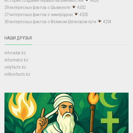
История создания первых письменностей
4626
29 интересных фактов о Шымкенте
4332
27 интересных фактов о зимородках
4320
30 интересных фактов о Великом Шёлковом пути
4254
НАШИ ДРУЗЬЯ
inforadar.kz
informator.kz
onlyfacts.kz
millionfacts.kz