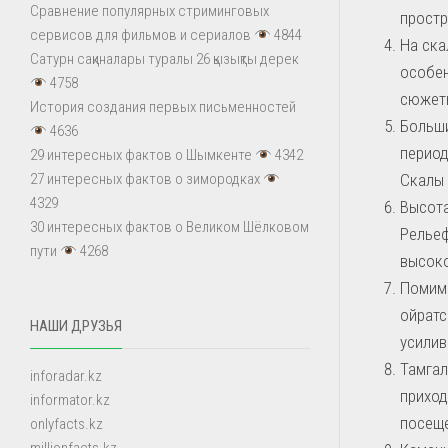
Сравнение популярных стриминговых
простр
сервисов для фильмов и сериалов
4844
На ска
Сатурн сақиналары туралы 26 қызықты дерек
особе
4758
сюжеты
История создания первых письменностей
Больши
4636
период
29 интересных фактов о Шымкенте
4342
Скалы 
27 интересных фактов о зимородках
4329
Высота
30 интересных фактов о Великом Шёлковом
Рельеф
пути
4268
высоко
Помимо
ойратс
НАШИ ДРУЗЬЯ
усилив
Тамгал
inforadar.kz
приход
informator.kz
посеще
onlyfacts.kz