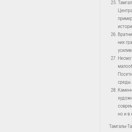
Тамгал
Центра
пример
истори
Вратни
них гр
усилив
Несмот
малооб
Посети
среды.
Каменн
художн
соврем
но и в
Тамгалы-Та