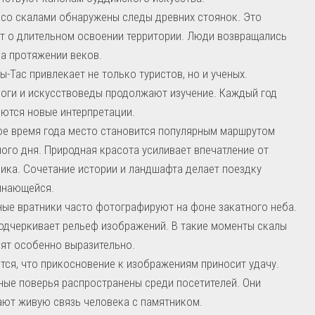
со скалами обнаружены следы древних стоянок. Это
т о длительном освоении территории. Люди возвращались
а протяжении веков.
ы-Тас привлекает не только туристов, но и ученых.
оги и искусствоведы продолжают изучение. Каждый год
ются новые интерпретации.
ое время года место становится популярным маршрутом
ого дня. Природная красота усиливает впечатление от
ика. Сочетание истории и ландшафта делает поездку
инающейся.
ые вратники часто фотографируют на фоне закатного неба.
одчеркивает рельеф изображений. В такие моменты скалы
ят особенно выразительно.
тся, что прикосновение к изображениям приносит удачу.
ые поверья распространены среди посетителей. Они
ют живую связь человека с памятником.