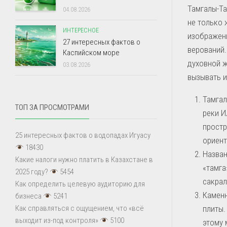
Тамгалы-Та
04.08.2026
не только
ИНТЕРЕСНОЕ
изображени
27 интересных фактов о
верований.
Каспийском море
духовной ж
03.08.2026
вызывать и
Тамгал
ТОП ЗА ПРОСМОТРАМИ
реки И
простр
25 интересных фактов о водопадах Игуасу
ориент
18430
Назван
Какие налоги нужно платить в Казахстане в
«тамга
2025 году?
5454
сакрал
Как определить целевую аудиторию для
Каменн
бизнеса
5241
плиты.
Как справляться с ощущением, что «всё
выходит из-под контроля»
5100
этому 