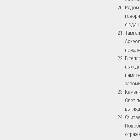
Рядом 
говори
сюда н
Тамгал
Археол
появля
В тепл
выходн
памятн
запом
Каменн
Свет п
выгляд
Считае
Подобн
отража