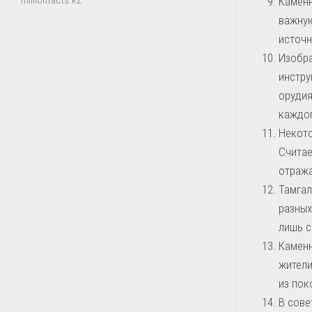
millionfacts.kz
Каменн
важную
источн
Изобра
инстру
орудия
каждог
Некото
Считае
отража
Тамгал
разных
лишь с
Каменн
жители
из пок
В сове