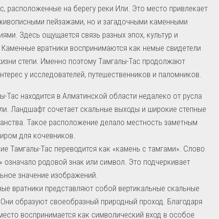
с, расположенные на берегу реки Или. Это место привлекает
 живописными пейзажами, но и загадочными каменными
ями. Здесь ощущается связь разных эпох, культур и
 Каменные вратники воспринимаются как немые свидетели
изни степи. Именно поэтому Тамгалы-Тас продолжают
нтерес у исследователей, путешественников и паломников.
ы-Тас находится в Алматинской области недалеко от русла
ли. Ландшафт сочетает скальные выходы и широкие степные
анства. Такое расположение делало местность заметным
иром для кочевников.
ие Тамгалы-Тас переводится как «камень с тамгами». Слово
» означало родовой знак или символ. Это подчеркивает
ьное значение изображений.
ые вратники представляют собой вертикальные скальные
 Они образуют своеобразный природный проход. Благодаря
место воспринимается как символический вход в особое