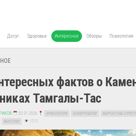
Досуг
Здоровье
Интересное
Обзоры
Психология
СНОЕ
нтересных фактов о Каме
тниках Тамгалы-Тас
ЕРИКОВ
02.01.2026
АРХЕОЛОГИЯ
ЕСКЕРТКІШТЕР
ЖАРТАСТАҒЫ СУРЕТТ
1111
ФАКТІЛЕР