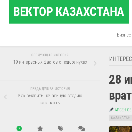
Перейти
ВЕКТОР КАЗАХСТАНА
к
содержанию
Бизнес
СЛЕДУЮЩАЯ ИСТОРИЯ
ИНТЕРЕ
19 интересных фактов о подсолнухах
28 и
ПРЕДЫДУЩАЯ ИСТОРИЯ
вра
Как выявить начальную стадию
катаракты
АРСЕН С
ҚАЗАҚСТАН