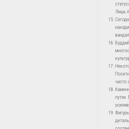
статус
Лишь п
Сегодн
находи
вандал
Буддий
многоо
культу
Некото
Посет
часто 
Каменн
путях.
усилив
Фигуры
деталь
соотве