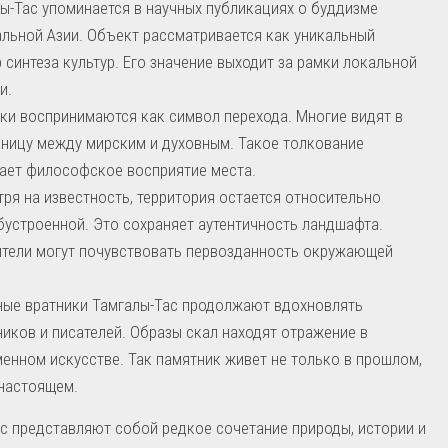
ы-Тас упоминается в научных публикациях о буддизме
льной Азии. Объект рассматривается как уникальный
 синтеза культур. Его значение выходит за рамки локальной
и.
ки воспринимаются как символ перехода. Многие видят в
аницу между мирским и духовным. Такое толкование
ает философское восприятие места.
ря на известность, территория остается относительно
устроенной. Это сохраняет аутентичность ландшафта.
тели могут почувствовать первозданность окружающей
ые вратники Тамгалы-Тас продолжают вдохновлять
иков и писателей. Образы скал находят отражение в
енном искусстве. Так памятник живет не только в прошлом,
 настоящем.
с представляют собой редкое сочетание природы, истории и