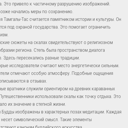
а. Это привело к частичному разрушению изображений.
озже начались меры по сохранению.
я Тамгалы-Тас считается памятником истории и культуры. Он
тся под охраной государства. Это помогает ограничить
изм.
ские сюжеты на скалах свидетельствуют о религиозном
бразии региона. Степь была пространством диалога
р. Здесь пересекались разные традиции.
рые исследователи считают место энергетически сильным.
ители отмечают особую атмосферу. Подобные ощущения
описываются в отзывах.
ые вратники служили ориентиром на древних караванных
 Путешественники использовали скалы как точку отдыха. Это
ало их значение в степной жизни.
 Будды изображены в характерных позах медитации. Каждая
 несет символический смысл. Такие элементы
тствуют канонам буддийского искусства.