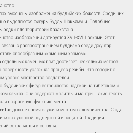
анство.
лах высечены изображения буддийских божеств. Среди них
нно выделяются фигуры Будды Шакьямуни. Подобные
 редки для территории Казахстана.
нство изображений датируется XVII-XVIII веками. Этот
 связан с распространением буддизма среди джунгар.
стали своеобразным «каменным храмом».
 отдельных каменных плит достигает нескольких метров.
 поверхности усложнял процесс резьбы. Это говорит о
м уровне мастерства создателей.
 буддийских фигур встречаются надписи на тибетском и
ком языках. Они содержат молитвы и мантры. Такие тексты
али сакральную функцию места.
ы-Тас долгое время служили местом паломничества. Сюда
или за духовной поддержкой и защитой. Традиция
ний сохраняется и сегодня.