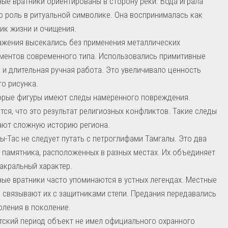
ые вратники ориентированы в сторону реки. Вода играла
 роль в ритуальной символике. Она воспринималась как
ик жизни и очищения.
жения высекались без применения металлических
ментов современного типа. Использовались примитивные
 и длительная ручная работа. Это увеличивало ценность
о рисунка.
рые фигуры имеют следы намеренного повреждения.
тся, что это результат религиозных конфликтов. Такие следы
ют сложную историю региона.
ы-Тас не следует путать с петроглифами Тамгалы. Это два
 памятника, расположенных в разных местах. Их объединяет
акральный характер.
ые вратники часто упоминаются в устных легендах. Местные
 связывают их с защитниками степи. Предания передавались
оления в поколение.
тский период объект не имел официального охранного