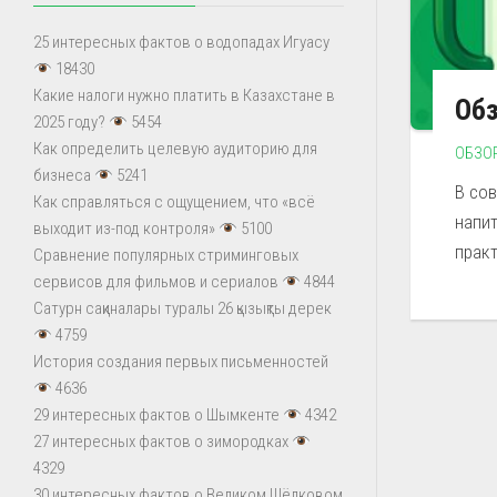
25 интересных фактов о водопадах Игуасу
18430
Какие налоги нужно платить в Казахстане в
Обз
2025 году?
5454
Как определить целевую аудиторию для
ОБЗО
бизнеса
5241
В со
Как справляться с ощущением, что «всё
напи
выходит из-под контроля»
5100
практ
Сравнение популярных стриминговых
сервисов для фильмов и сериалов
4844
Сатурн сақиналары туралы 26 қызықты дерек
4759
История создания первых письменностей
4636
29 интересных фактов о Шымкенте
4342
27 интересных фактов о зимородках
4329
30 интересных фактов о Великом Шёлковом