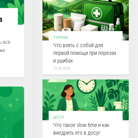
а
ТУРИЗМ
ь всё
Что взять с собой для
аже
первой помощи при порезах
и ушибах
21.05.2026
ДОСУГ
Что такое slow time и как
внедрить его в досуг