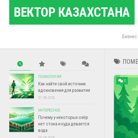
Перейти
ВЕКТОР КАЗАХСТАНА
к
содержанию
Бизнес
ПОМЕ
ПСИХОЛОГИЯ
0
Как найти свой источник
вдохновения для развития
07.08.2026
ИНТЕРЕСНОЕ
Почему у некоторых озёр
нет стока и куда девается
вода
06.08.2026