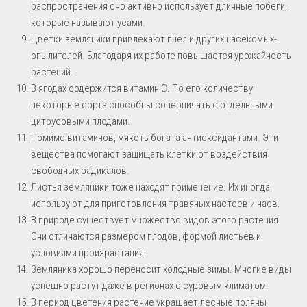
распространения оно активно использует длинные побеги,
которые называют усами.
Цветки земляники привлекают пчел и других насекомых-
опылителей. Благодаря их работе повышается урожайность
растений.
В ягодах содержится витамин С. По его количеству
некоторые сорта способны соперничать с отдельными
цитрусовыми плодами.
Помимо витаминов, мякоть богата антиоксидантами. Эти
вещества помогают защищать клетки от воздействия
свободных радикалов.
Листья земляники тоже находят применение. Их иногда
используют для приготовления травяных настоев и чаев.
В природе существует множество видов этого растения.
Они отличаются размером плодов, формой листьев и
условиями произрастания.
Земляника хорошо переносит холодные зимы. Многие виды
успешно растут даже в регионах с суровым климатом.
В период цветения растение украшает лесные поляны