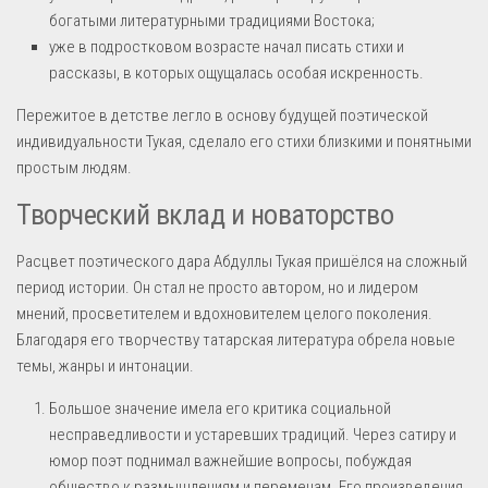
богатыми литературными традициями Востока;
уже в подростковом возрасте начал писать стихи и
рассказы, в которых ощущалась особая искренность.
Пережитое в детстве легло в основу будущей поэтической
индивидуальности Тукая, сделало его стихи близкими и понятными
простым людям.
Творческий вклад и новаторство
Расцвет поэтического дара Абдуллы Тукая пришёлся на сложный
период истории. Он стал не просто автором, но и лидером
мнений, просветителем и вдохновителем целого поколения.
Благодаря его творчеству татарская литература обрела новые
темы, жанры и интонации.
Большое значение имела его критика социальной
несправедливости и устаревших традиций. Через сатиру и
юмор поэт поднимал важнейшие вопросы, побуждая
общество к размышлениям и переменам. Его произведения