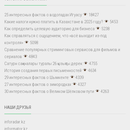
25 интересных фактов о водопадах Игуасу
18427
Какие налоги нужно платить в Казахстане в 2025 году?
5453
Как определить целевую аудиторию для бизнеса
5238
Как справляться с ощущением, что «всё выходит из-под
контроля»
5098
Сравнение популярных стриминговых сервисов для фильмов и
сериалов
4843
Сатурн сақиналары туралы 26 қызықты дерек
4755
История создания первых письменностей
4634
29 интересных фактов о Шымкенте
4339
27 интересных фактов о зимородках
4327
30 интересных фактов о Великом Шёлковом пути
4263
НАШИ ДРУЗЬЯ
inforadar.kz
informator.kz