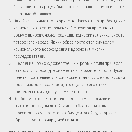
были понятны народу и быстро разлетались в рукописных и
печатных сборниках.
Одной из главных тем творчества Тукая стало пробуждение
национального самосознания. В стихах он прославлял
родную природу, язык, традиции, подчёркивал уникальность
татарского народа. Яркий образ поэта стал символом
национального возрождения и вдохновил многих
последователей.
Внедрение новых художественных форм и стиля принесло
татарской литературе свежесть и выразительность. Тукай
сочетал восточные классические традиции с европейским
романтизмом и реализмом, что сделало его стихи
современными и доступными читателю.
Особое место в его творчестве занимают сказки и
стихотворения для детей. Именно благодаря этим
произведениям поэт стал любимцем юной аудитории, а его
образы — частью народной памяти.
Вклад Тукая не ограничивался только поэзией: он активно