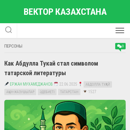
Перейти
ВЕКТОР КАЗАХСТАНА
к
содержанию
ПЕРСОНЫ
0
Как Абдулла Тукай стал символом
татарской литературы
ЕРЖАН МУХАМЕДЖАНОВ
22.06.2025
АБДОЛЛА ТУҚАЙ
1527
АҚЫН-ЖАЗУШЫЛАР
ӘДЕБИЕТІ
ТАТАРСТАН