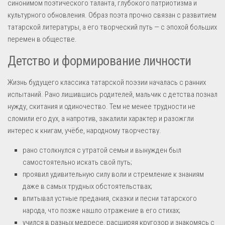
синонимом поэтического таланта, глубокого патриотизма и
культурного обновления. Образ поэта прочно связан с развитием
татарской литературы, а его творческий путь — с эпохой больших
перемен в обществе.
Детство и формирование личности
Жизнь будущего классика татарской поэзии началась с ранних
испытаний. Рано лишившись родителей, мальчик с детства познал
нужду, скитания и одиночество. Тем не менее трудности не
сломили его дух, а напротив, закалили характер и разожгли
интерес к книгам, учёбе, народному творчеству.
рано столкнулся с утратой семьи и вынужден был
самостоятельно искать свой путь;
проявил удивительную силу воли и стремление к знаниям
даже в самых трудных обстоятельствах;
впитывал устные предания, сказки и песни татарского
народа, что позже нашло отражение в его стихах;
учился в разных медресе, расширяя кругозор и знакомясь с