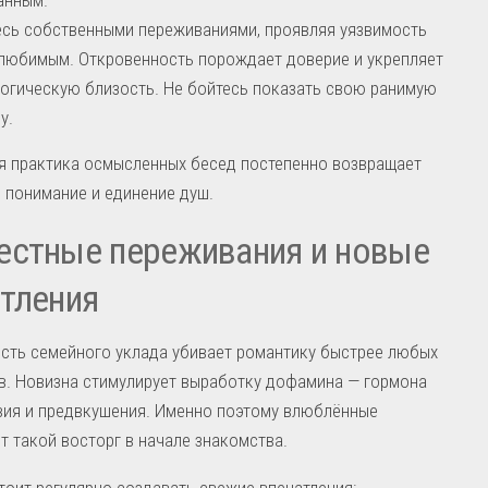
сь собственными переживаниями, проявляя уязвимость
любимым. Откровенность порождает доверие и укрепляет
огическую близость. Не бойтесь показать свою ранимую
у.
я практика осмысленных бесед постепенно возвращает
 понимание и единение душ.
естные переживания и новые
тления
сть семейного уклада убивает романтику быстрее любых
в. Новизна стимулирует выработку дофамина — гормона
вия и предвкушения. Именно поэтому влюблённые
 такой восторг в начале знакомства.
тоит регулярно создавать свежие впечатления: