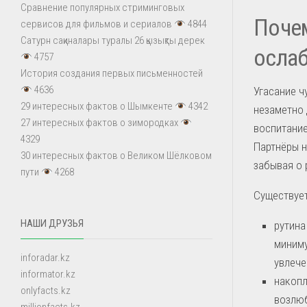
Сравнение популярных стриминговых
Почем
сервисов для фильмов и сериалов
4844
Сатурн сақиналары туралы 26 қызықты дерек
осла
4757
История создания первых письменностей
4636
Угасание ч
29 интересных фактов о Шымкенте
4342
незаметно 
27 интересных фактов о зимородках
воспитание
4329
Партнёры н
30 интересных фактов о Великом Шёлковом
забывая о 
пути
4268
Существуе
НАШИ ДРУЗЬЯ
рутина
миниму
inforadar.kz
увлече
informator.kz
накоп
onlyfacts.kz
возлюб