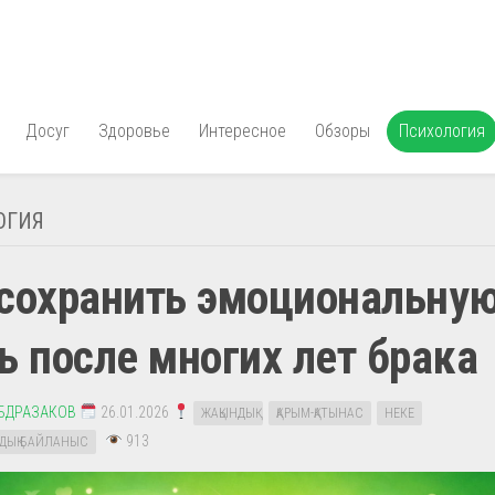
Досуг
Здоровье
Интересное
Обзоры
Психология
ОГИЯ
 сохранить эмоциональну
ь после многих лет брака
АБДРАЗАКОВ
26.01.2026
ЖАҚЫНДЫҚ
ҚАРЫМ-ҚАТЫНАС
НЕКЕ
913
ДЫҚ БАЙЛАНЫС