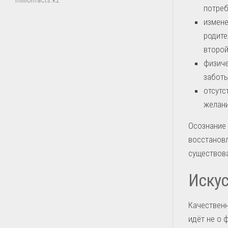
millionfacts.kz
потреб
измене
родите
второй
физиче
заботы
отсутс
желани
Осознание 
восстановл
существова
Искус
Качественн
идёт не о