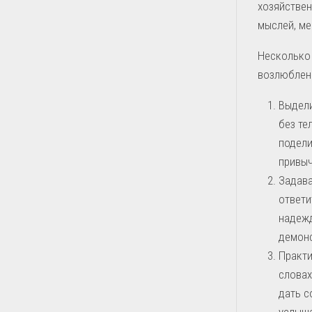
хозяйствен
мыслей, ме
Несколько
возлюблен
Выдели
без те
подели
привыч
Задава
ответи
надежд
демонс
Практи
словах
дать с
услыш