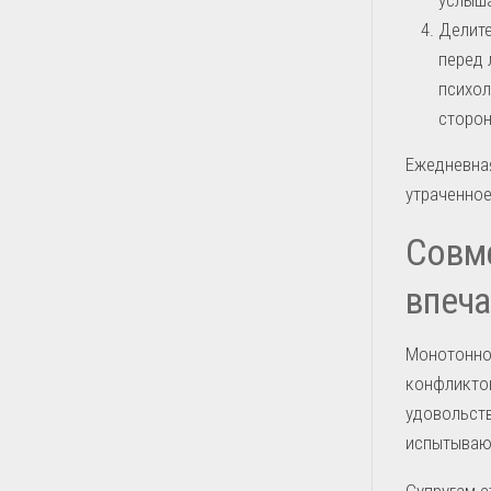
Делите
перед 
психол
сторон
Ежедневна
утраченное
Совм
впеча
Монотонно
конфликто
удовольст
испытывают
Супругам с