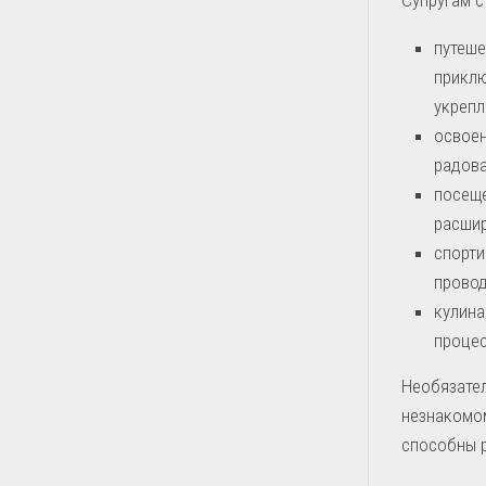
путеше
приклю
укрепл
освоен
радова
посеще
расшир
спорти
провод
кулина
процес
Необязател
незнакомом
способны 