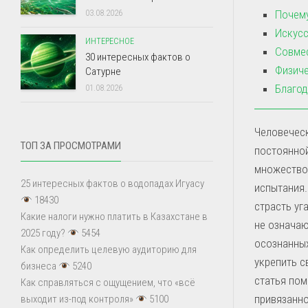
Почему
03.08.2026
Искусс
ИНТЕРЕСНОЕ
Совмес
30 интересных фактов о
Физиче
Сатурне
Благод
01.08.2026
Человечес
ТОП ЗА ПРОСМОТРАМИ
постоянной
множество 
25 интересных фактов о водопадах Игуасу
испытания.
18430
страсть уг
Какие налоги нужно платить в Казахстане в
не означаю
2025 году?
5454
осознанных
Как определить целевую аудиторию для
укрепить с
бизнеса
5240
статья пом
Как справляться с ощущением, что «всё
привязанно
выходит из-под контроля»
5100