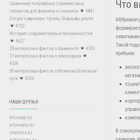
Что в
Сравнение популярных стриминговых
сервисов для фильмов и сериалов
4841
Сатурн сақиналары туралы 26 қызықты дерек
Аббревиату
4752
формируют
История создания первых письменностей
охватывают
4627
Такой подх
29 интересных фактов о Шымкенте
4335
прибыли.
27 интересных фактов о зимородках
4324
эколог
30 интересных фактов о Великом Шёлковом
негати
пути
4259
социал
клиент
корпор
НАШИ ДРУЗЬЯ
управл
компле
inforadar.kz
informator.kz
В совокупн
onlyfacts.kz
развития. 