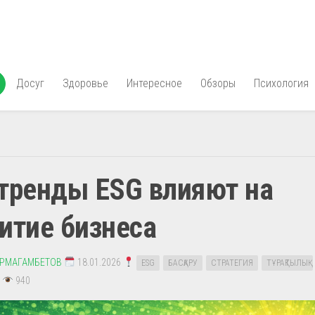
Досуг
Здоровье
Интересное
Обзоры
Психология
тренды ESG влияют на
итие бизнеса
УРМАГАМБЕТОВ
18.01.2026
ESG
БАСҚАРУ
СТРАТЕГИЯ
ТҰРАҚТЫЛЫҚ
940