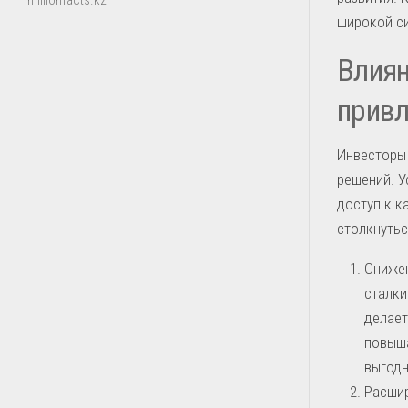
millionfacts.kz
широкой си
Влиян
привл
Инвесторы 
решений. 
доступ к к
столкнутьс
Снижен
сталки
делает
повыша
выгодн
Расшир