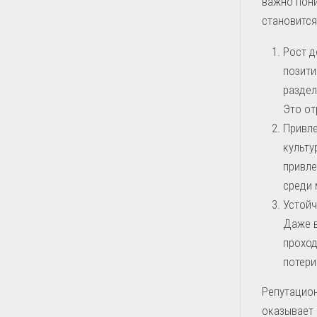
важно пони
становится
Рост д
позити
раздел
Это от
Привле
культу
привле
среди 
Устойч
Даже в
проход
потери
Репутацион
оказывает 