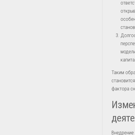
ответс
открыв
особен
станов
Долгос
перспе
модели
капита
Таким обр
становится
фактора с
Измен
деяте
Внедрение 