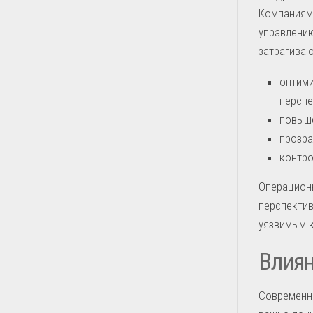
Компаниям 
управлению
затрагиваю
оптими
перспе
повыше
прозра
контро
Операционн
перспектив
уязвимым 
Влиян
Современн