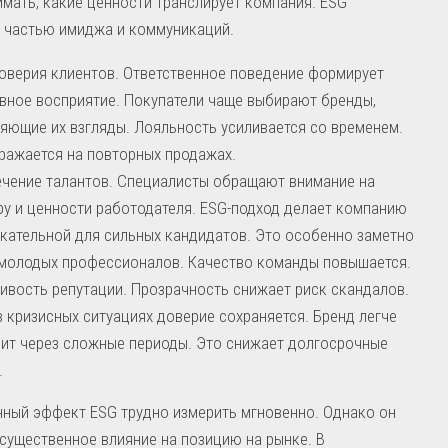
мать, какие ценности транслирует компания. ESG
 частью имиджа и коммуникаций.
оверия клиентов. Ответственное поведение формирует
вное восприятие. Покупатели чаще выбирают бренды,
яющие их взгляды. Лояльность усиливается со временем.
ражается на повторных продажах.
чение талантов. Специалисты обращают внимание на
ру и ценности работодателя. ESG-подход делает компанию
кательной для сильных кандидатов. Это особенно заметно
молодых профессионалов. Качество команды повышается.
ивость репутации. Прозрачность снижает риск скандалов.
 кризисных ситуациях доверие сохраняется. Бренд легче
ит через сложные периоды. Это снижает долгосрочные
.
ный эффект ESG трудно измерить мгновенно. Однако он
существенное влияние на позицию на рынке. В