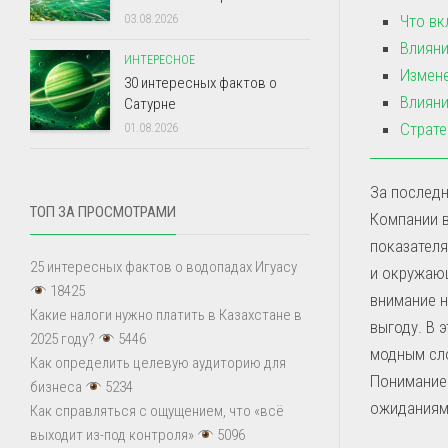
Что вк
03.08.2026
Влияни
ИНТЕРЕСНОЕ
Измене
30 интересных фактов о
Влияни
Сатурне
Страте
01.08.2026
За последн
ТОП ЗА ПРОСМОТРАМИ
Компании 
показателя
25 интересных фактов о водопадах Игуасу
и окружаю
18425
внимание н
Какие налоги нужно платить в Казахстане в
выгоду. В 
2025 году?
5446
модным сло
Как определить целевую аудиторию для
Понимание 
бизнеса
5234
ожиданиям
Как справляться с ощущением, что «всё
выходит из-под контроля»
5096