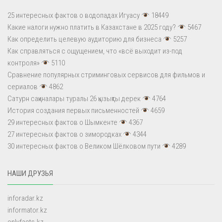
25 интересных фактов о водопадах Игуасу
18449
Какие налоги нужно платить в Казахстане в 2025 году?
5467
Как определить целевую аудиторию для бизнеса
5257
Как справляться с ощущением, что «всё выходит из-под
контроля»
5110
Сравнение популярных стриминговых сервисов для фильмов и
сериалов
4862
Сатурн сақиналары туралы 26 қызықты дерек
4764
История создания первых письменностей
4659
29 интересных фактов о Шымкенте
4367
27 интересных фактов о зимородках
4344
30 интересных фактов о Великом Шёлковом пути
4289
НАШИ ДРУЗЬЯ
inforadar.kz
informator.kz