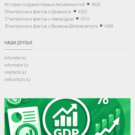
История создания первых письменностей
4623
29 интересных фактов о Шымкенте
4322
27 интересных фактов о зимородках
4315
30 интересных фактов о Великом Шёлковом пути
4248
НАШИ ДРУЗЬЯ
inforadar.kz
informator.kz
onlyfacts.kz
millionfacts.kz