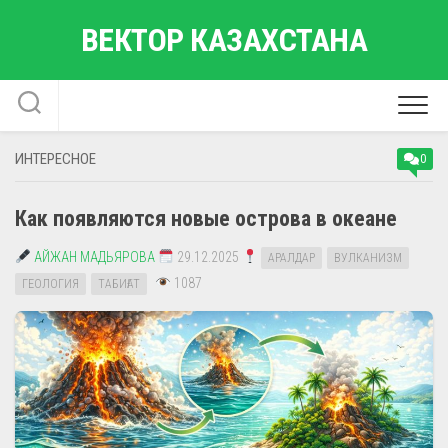
Перейти
ВЕКТОР КАЗАХСТАНА
к
содержанию
ИНТЕРЕСНОЕ
0
Как появляются новые острова в океане
АЙЖАН МАДЬЯРОВА
29.12.2025
АРАЛДАР
ВУЛКАНИЗМ
1087
ГЕОЛОГИЯ
ТАБИҒАТ