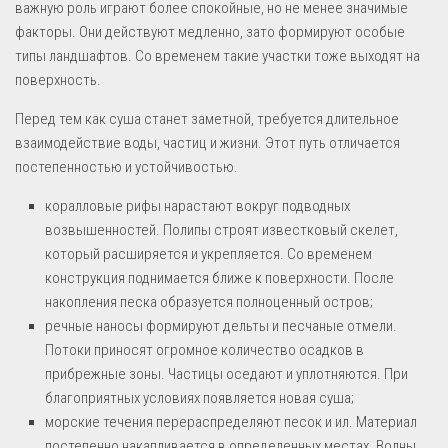
важную роль играют более спокойные, но не менее значимые
факторы. Они действуют медленно, зато формируют особые
типы ландшафтов. Со временем такие участки тоже выходят на
поверхность.
Перед тем как суша станет заметной, требуется длительное
взаимодействие воды, частиц и жизни. Этот путь отличается
постепенностью и устойчивостью.
коралловые рифы нарастают вокруг подводных
возвышенностей. Полипы строят известковый скелет,
который расширяется и укрепляется. Со временем
конструкция поднимается ближе к поверхности. После
накопления песка образуется полноценный остров;
речные наносы формируют дельты и песчаные отмели.
Потоки приносят огромное количество осадков в
прибрежные зоны. Частицы оседают и уплотняются. При
благоприятных условиях появляется новая суша;
морские течения перераспределяют песок и ил. Материал
постепенно накапливается в определенных местах. Волны