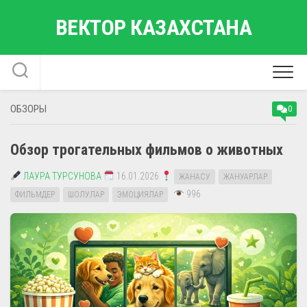
Перейти
ВЕКТОР КАЗАХСТАНА
к
содержанию
ОБЗОРЫ
0
Обзор трогательных фильмов о животных
ЛАУРА ТУРСУНОВА
16.01.2026
ЖАНАСУ
ЖАНУАРЛАР
996
ФИЛЬМДЕР
ШОЛУЛАР
ЭМОЦИЯЛАР