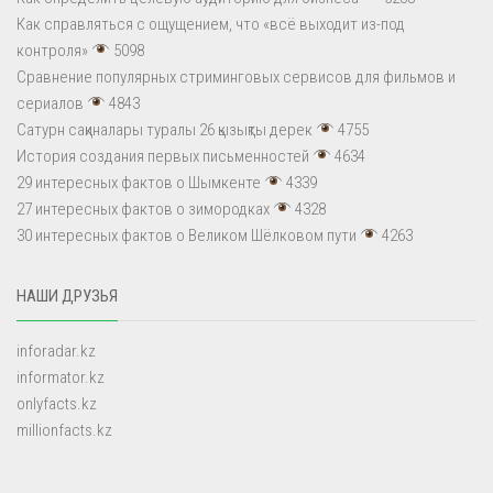
Как справляться с ощущением, что «всё выходит из-под
контроля»
5098
Сравнение популярных стриминговых сервисов для фильмов и
сериалов
4843
Сатурн сақиналары туралы 26 қызықты дерек
4755
История создания первых письменностей
4634
29 интересных фактов о Шымкенте
4339
27 интересных фактов о зимородках
4328
30 интересных фактов о Великом Шёлковом пути
4263
НАШИ ДРУЗЬЯ
inforadar.kz
informator.kz
onlyfacts.kz
millionfacts.kz