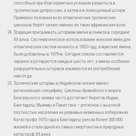
способные при благоприятных условиях развиться в
тропическую депрессию, а затем и в полноценный шторм.
Примерно половина всех атлантических тропических
циклонов берёт начало именно из таких африканских волн.
Традиция присваивать штормам имена возникла в середине
XX века. Систематическое использование женских имён для
атлантических систем началось в 1953 году, а мужские имена
были добавлены в 1979-м. Сегодня списки составляются
заранее и ротируются каждые шесть лет, а имена особенно
разрушительных штормов изымаются из употребления
навсегда.
Тропические штормы в Индийском океане имеют
региональную специфику. Циклоны Аравийского моря и
Бенгальского залива часто достигают берегов Индии,
Бангладеш, Мьянмы и Пакистана — регионов с высокой
плотностью населения на уязвимых низменных побережьях.
Катастрофа 1970 года в Бангладеш унесла более 300 000
жизней и стала одной из самых смертоносных природных
катастроф XX века.