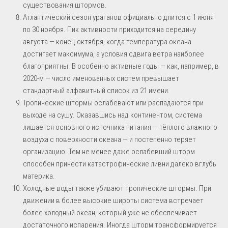
существования штормов.
Атлантический сезон ураганов официально длится с 1 июня
по 30 ноября. Пик активности приходится на середину
августа — конец октября, когда температура океана
достигает максимума, а условия сдвига ветра наиболее
благоприятны. В особенно активные годы — как, например, в
2020-м — число именованных систем превышает
стандартный алфавитный список из 21 имени.
Тропические штормы ослабевают или распадаются при
выходе на сушу. Оказавшись над континентом, система
лишается основного источника питания — тёплого влажного
воздуха с поверхности океана — и постепенно теряет
организацию. Тем не менее даже ослабевший шторм
способен принести катастрофические ливни далеко вглубь
материка.
Холодные воды также убивают тропические штормы. При
движении в более высокие широты система встречает
более холодный океан, который уже не обеспечивает
достаточного испарения. Иногда шторм трансформируется