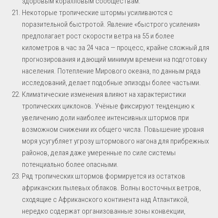
здоровым коралловым сообществам.
Некоторые тропические штормы усиливаются с
поразительной быстротой. Явление «быстрого усиления»
предполагает рост скорости ветра на 55 и более
километров в час за 24 часа — процесс, крайне сложный для
прогнозирования и дающий минимум времени на подготовку
населения. Потепление Мирового океана, по данным ряда
исследований, делает подобные эпизоды более частыми.
Климатические изменения влияют на характеристики
тропических циклонов. Учёные фиксируют тенденцию к
увеличению доли наиболее интенсивных штормов при
возможном снижении их общего числа. Повышение уровня
моря усугубляет угрозу штормового нагона для прибрежных
районов, делая даже умеренные по силе системы
потенциально более опасными.
Ряд тропических штормов формируется из остатков
африканских пылевых облаков. Волны восточных ветров,
сходящие с Африканского континента над Атлантикой,
нередко содержат организованные зоны конвекции,