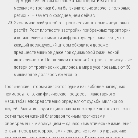
термодинамическом балансе атмосферы. Без этого
механизма тропики были бы значительно жарче, а полярные
регионы — заметно холоднее, чем сейчас.
Экономический ущерб от тропических штормов неуклонно
растёт. Рост плотности застройки прибрежных территорий
и повышение стоимости инфраструктуры означают, что
каждый последующий шторм обходится дороже
предшественников даже при одинаковой физической
интенсивности. По оценкам страховой отрасли, совокупные
потери от тропических циклонов в мире уже превышают 50
миллиардов долларов ежегодно.
Тропические штормы являются одним из наиболее наглядных
примеров того, как физические процессы планетарного
масштаба непосредственно определяют судьбы миллионов
людей. Развитие науки о циклонах за последние полвека спасло
сотни тысяч жизней благодаря точным прогнозам и
своевременным эвакуациям — однако климатические изменения
ставят перед метеорологами и специалистами по управлению