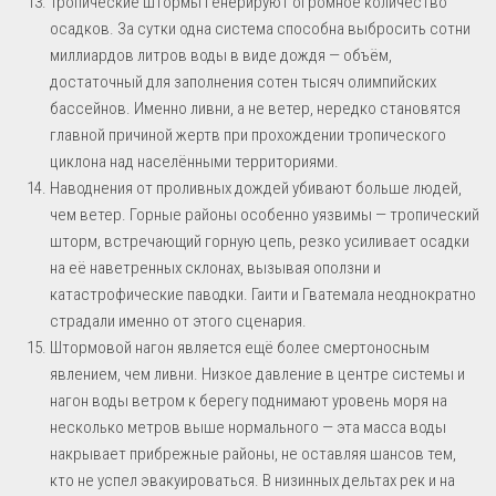
Тропические штормы генерируют огромное количество
осадков. За сутки одна система способна выбросить сотни
миллиардов литров воды в виде дождя — объём,
достаточный для заполнения сотен тысяч олимпийских
бассейнов. Именно ливни, а не ветер, нередко становятся
главной причиной жертв при прохождении тропического
циклона над населёнными территориями.
Наводнения от проливных дождей убивают больше людей,
чем ветер. Горные районы особенно уязвимы — тропический
шторм, встречающий горную цепь, резко усиливает осадки
на её наветренных склонах, вызывая оползни и
катастрофические паводки. Гаити и Гватемала неоднократно
страдали именно от этого сценария.
Штормовой нагон является ещё более смертоносным
явлением, чем ливни. Низкое давление в центре системы и
нагон воды ветром к берегу поднимают уровень моря на
несколько метров выше нормального — эта масса воды
накрывает прибрежные районы, не оставляя шансов тем,
кто не успел эвакуироваться. В низинных дельтах рек и на