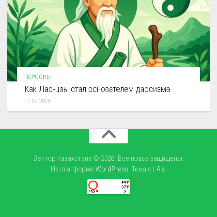
ПЕРСОНЫ
Как Лао-цзы стал основателем даосизма
17.07.2025
Вектор Казахстана © 2026. Все права защищены.
На платформе
WordPress
. Тема от
Alx
.