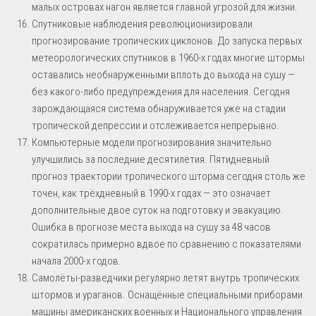
малых островах нагон является главной угрозой для жизни.
Спутниковые наблюдения революционизировали
прогнозирование тропических циклонов. До запуска первых
метеорологических спутников в 1960-х годах многие штормы
оставались необнаруженными вплоть до выхода на сушу —
без какого-либо предупреждения для населения. Сегодня
зарождающаяся система обнаруживается уже на стадии
тропической депрессии и отслеживается непрерывно.
Компьютерные модели прогнозирования значительно
улучшились за последние десятилетия. Пятидневный
прогноз траектории тропического шторма сегодня столь же
точен, как трёхдневный в 1990-х годах — это означает
дополнительные двое суток на подготовку и эвакуацию.
Ошибка в прогнозе места выхода на сушу за 48 часов
сократилась примерно вдвое по сравнению с показателями
начала 2000-х годов.
Самолёты-разведчики регулярно летят внутрь тропических
штормов и ураганов. Оснащённые специальными приборами
машины американских военных и Национального управления