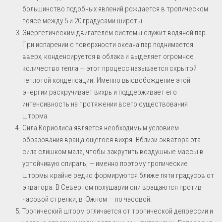
большинство подобных явлений рождается в тропическом
поясе между 5 и 20 градусами широты.
Энергетическим двигателем системы служит водяной пар.
При испарении с поверхности океана пар поднимается
вверх, конденсируется в облака и выделяет огромное
количество тепла — этот процесс называется скрытой
теплотой конденсации. Именно высвобождение этой
энергии раскручивает вихрь и поддерживает его
интенсивность на протяжении всего существования
шторма.
Сила Кориолиса является необходимым условием
образования вращающегося вихря. Вблизи экватора эта
сила слишком мала, чтобы закрутить воздушные массы в
устойчивую спираль, — именно поэтому тропические
штормы крайне редко формируются ближе пяти градусов от
экватора. В Северном полушарии они вращаются против
часовой стрелки, в Южном — по часовой.
Тропический шторм отличается от тропической депрессии и