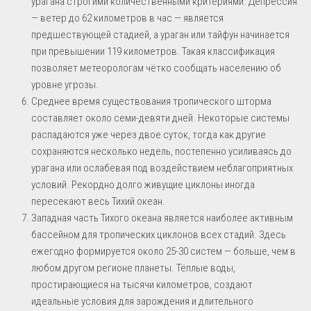
урагана строгими количественными критериями. Депрессия
— ветер до 62 километров в час — является
предшествующей стадией, а ураган или тайфун начинается
при превышении 119 километров. Такая классификация
позволяет метеорологам чётко сообщать населению об
уровне угрозы.
Среднее время существования тропического шторма
составляет около семи-девяти дней. Некоторые системы
распадаются уже через двое суток, тогда как другие
сохраняются несколько недель, постепенно усиливаясь до
урагана или ослабевая под воздействием неблагоприятных
условий. Рекордно долго живущие циклоны иногда
пересекают весь Тихий океан.
Западная часть Тихого океана является наиболее активным
бассейном для тропических циклонов всех стадий. Здесь
ежегодно формируется около 25-30 систем — больше, чем в
любом другом регионе планеты. Тёплые воды,
простирающиеся на тысячи километров, создают
идеальные условия для зарождения и длительного