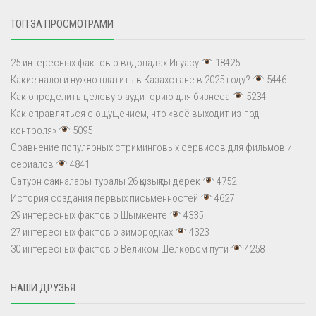
ТОП ЗА ПРОСМОТРАМИ
25 интересных фактов о водопадах Игуасу
18425
Какие налоги нужно платить в Казахстане в 2025 году?
5446
Как определить целевую аудиторию для бизнеса
5234
Как справляться с ощущением, что «всё выходит из-под
контроля»
5095
Сравнение популярных стриминговых сервисов для фильмов и
сериалов
4841
Сатурн сақиналары туралы 26 қызықты дерек
4752
История создания первых письменностей
4627
29 интересных фактов о Шымкенте
4335
27 интересных фактов о зимородках
4323
30 интересных фактов о Великом Шёлковом пути
4258
НАШИ ДРУЗЬЯ