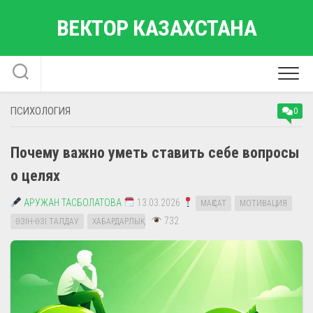
Перейти
ВЕКТОР КАЗАХСТАНА
к
содержанию
ПСИХОЛОГИЯ
0
Почему важно уметь ставить себе вопросы
о целях
АРУЖАН ТАСБОЛАТОВА
13.03.2026
МАҚСАТ
МОТИВАЦИЯ
732
ӨЗІН-ӨЗІ ТАЛДАУ
ХАБАРДАРЛЫҚ