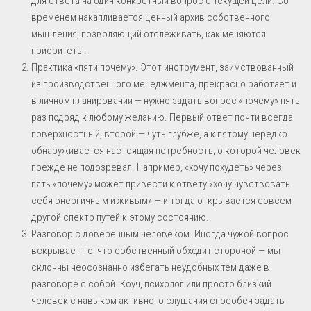
для ответа на один конкретный вопрос о текущей цели. Со
временем накапливается ценный архив собственного
мышления, позволяющий отслеживать, как меняются
приоритеты.
Практика «пяти почему». Этот инструмент, заимствованный
из производственного менеджмента, прекрасно работает и
в личном планировании — нужно задать вопрос «почему» пять
раз подряд к любому желанию. Первый ответ почти всегда
поверхностный, второй — чуть глубже, а к пятому нередко
обнаруживается настоящая потребность, о которой человек
прежде не подозревал. Например, «хочу похудеть» через
пять «почему» может привести к ответу «хочу чувствовать
себя энергичным и живым» — и тогда открывается совсем
другой спектр путей к этому состоянию.
Разговор с доверенным человеком. Иногда чужой вопрос
вскрывает то, что собственный обходит стороной — мы
склонны неосознанно избегать неудобных тем даже в
разговоре с собой. Коуч, психолог или просто близкий
человек с навыком активного слушания способен задать