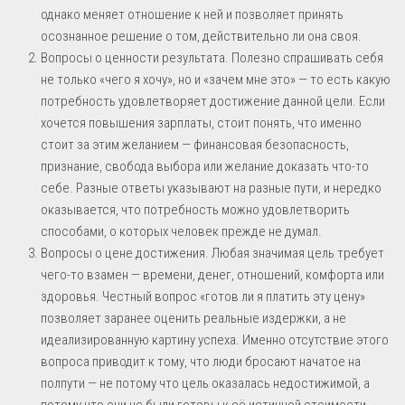
однако меняет отношение к ней и позволяет принять
осознанное решение о том, действительно ли она своя.
Вопросы о ценности результата. Полезно спрашивать себя
не только «чего я хочу», но и «зачем мне это» — то есть какую
потребность удовлетворяет достижение данной цели. Если
хочется повышения зарплаты, стоит понять, что именно
стоит за этим желанием — финансовая безопасность,
признание, свобода выбора или желание доказать что-то
себе. Разные ответы указывают на разные пути, и нередко
оказывается, что потребность можно удовлетворить
способами, о которых человек прежде не думал.
Вопросы о цене достижения. Любая значимая цель требует
чего-то взамен — времени, денег, отношений, комфорта или
здоровья. Честный вопрос «готов ли я платить эту цену»
позволяет заранее оценить реальные издержки, а не
идеализированную картину успеха. Именно отсутствие этого
вопроса приводит к тому, что люди бросают начатое на
полпути — не потому что цель оказалась недостижимой, а
потому что они не были готовы к её истинной стоимости.