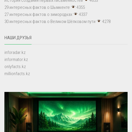
История создания первых письменностей
4653
29 интересных фактов о Шымкенте
4355
27 интересных фактов о зимородках
4337
30 интересных фактов о Великом Шёлковом пути
4278
НАШИ ДРУЗЬЯ
inforadar.kz
informator.kz
onlyfacts.kz
millionfacts.kz