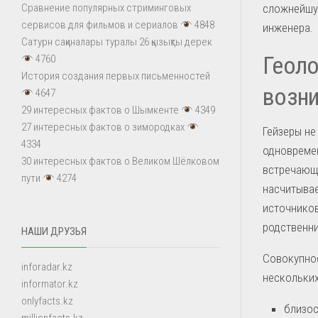
сложнейшу
Сравнение популярных стриминговых
сервисов для фильмов и сериалов
4848
инженера.
Сатурн сақиналары туралы 26 қызықты дерек
Геоло
4760
История создания первых письменностей
возни
4647
29 интересных фактов о Шымкенте
4349
27 интересных фактов о зимородках
Гейзеры не
4334
одновремен
30 интересных фактов о Великом Шёлковом
встречающи
пути
4274
насчитывае
источников
родственни
НАШИ ДРУЗЬЯ
Совокупнос
inforadar.kz
нескольких
informator.kz
onlyfacts.kz
близос