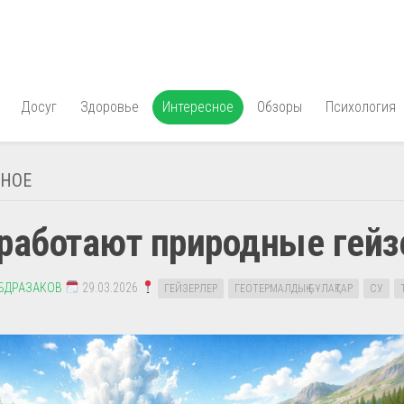
Досуг
Здоровье
Интересное
Обзоры
Психология
СНОЕ
 работают природные гей
АБДРАЗАКОВ
29.03.2026
ГЕЙЗЕРЛЕР
ГЕОТЕРМАЛДЫҚ БҰЛАҚТАР
СУ