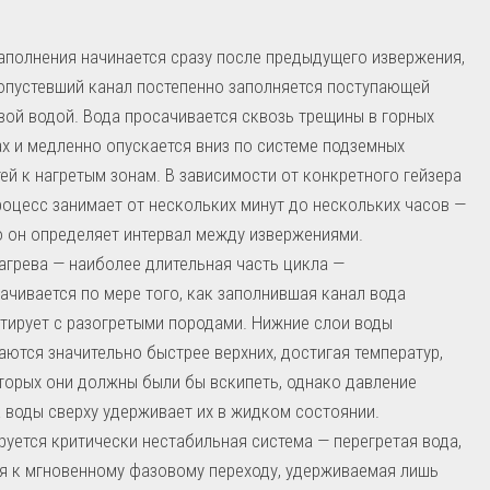
аполнения начинается сразу после предыдущего извержения,
опустевший канал постепенно заполняется поступающей
вой водой. Вода просачивается сквозь трещины в горных
х и медленно опускается вниз по системе подземных
ей к нагретым зонам. В зависимости от конкретного гейзера
роцесс занимает от нескольких минут до нескольких часов —
 он определяет интервал между извержениями.
агрева — наиболее длительная часть цикла —
ачивается по мере того, как заполнившая канал вода
тирует с разогретыми породами. Нижние слои воды
аются значительно быстрее верхних, достигая температур,
торых они должны были бы вскипеть, однако давление
 воды сверху удерживает их в жидком состоянии.
уется критически нестабильная система — перегретая вода,
я к мгновенному фазовому переходу, удерживаемая лишь