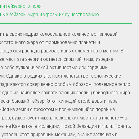
ия гейзерного поля
ные гейзеры мира и угрозы их существованию
ит в своих недрах колоссальное количество тепловой
остаточного жара от формирования планеты и
ающегося распада радиоактивных элементов в мантии. В
е мест эта энергия остаётся скрытой, лишь изредка
о себе вулканической активностью или горячими
и. Однако в редких уголках планеты, где геологические
кладываются совершенно особым образом, подземное тепло
 одно из наиболее захватывающих зрелищ природного мира
ески бьющий гейзер. Этот кипящий столб воды и пара,
йся из земли с грохотом и поднимающийся порой на
тров, существует лишь в нескольких местах на планете — в
е, на Камчатке, в Исландии, Новой Зеландии и Чили. Понять,
 устроен этот природный механизм, значит заглянуть в