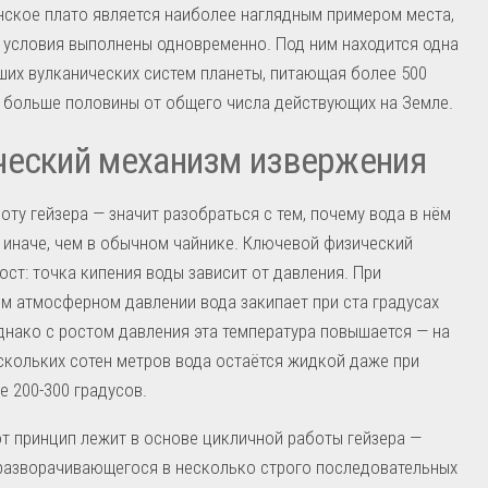
ское плато является наиболее наглядным примером места,
и условия выполнены одновременно. Под ним находится одна
ших вулканических систем планеты, питающая более 500
 больше половины от общего числа действующих на Земле.
ческий механизм извержения
оту гейзера — значит разобраться с тем, почему вода в нём
 иначе, чем в обычном чайнике. Ключевой физический
ост: точка кипения воды зависит от давления. При
м атмосферном давлении вода закипает при ста градусах
днако с ростом давления эта температура повышается — на
скольких сотен метров вода остаётся жидкой даже при
е 200-300 градусов.
т принцип лежит в основе цикличной работы гейзера —
разворачивающегося в несколько строго последовательных