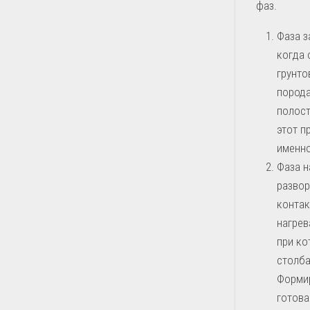
фаз.
Фаза з
когда 
грунто
порода
полост
этот п
именно
Фаза н
развор
контак
нагрев
при ко
столба
Формир
готова