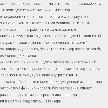
ости обеспечивает постоянный источник тепла, способного
ать воду до сверхкритических температур;
е водоносных горизонтов — подземных резервуаров,
рно пополняемых атмосферными осадками или талыми
 — создаёт запас рабочего тела для системы;
ическая геометрия подземного канала — узкий, извилистый,
рвуарами разной глубины — обеспечивает тот самый
зм задержки давления, без которого гейзер превратился бы
ный кипящий источник;
ичность стенок канала — достигаемая за счёт отложений
зёма и других минералов — предотвращает боковую утечку
 пара, концентрируя давление внутри системы;
ческая стабильность в сочетании с умеренной активностью
яет системе функционировать без разрушения, однако
рясения нередко меняют режим или навсегда
вливают уже существующие гейзеры.