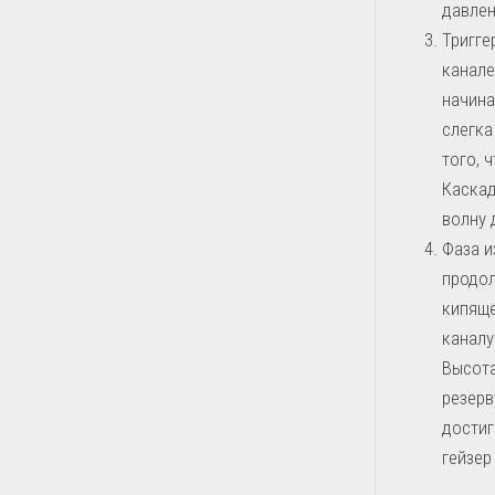
давлен
Тригге
канале
начина
слегка
того, 
Каскад
волну 
Фаза и
продол
кипяще
каналу
Высота
резерв
достиг
гейзер