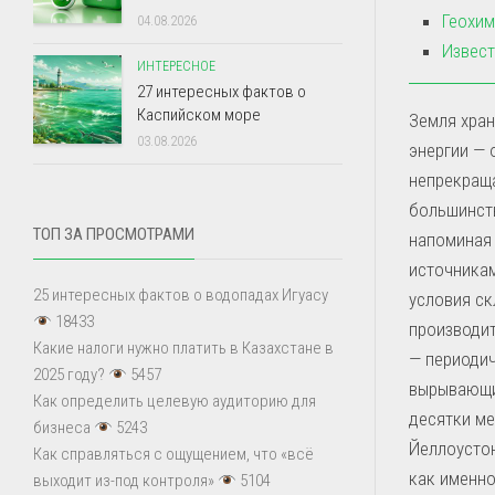
Геохим
04.08.2026
Извест
ИНТЕРЕСНОЕ
27 интересных фактов о
Каспийском море
Земля хран
03.08.2026
энергии — 
непрекращ
большинств
ТОП ЗА ПРОСМОТРАМИ
напоминая 
источникам
25 интересных фактов о водопадах Игуасу
условия с
18433
производит
Какие налоги нужно платить в Казахстане в
— периодич
2025 году?
5457
вырывающи
Как определить целевую аудиторию для
десятки ме
бизнеса
5243
Йеллоустон
Как справляться с ощущением, что «всё
как именно
выходит из-под контроля»
5104