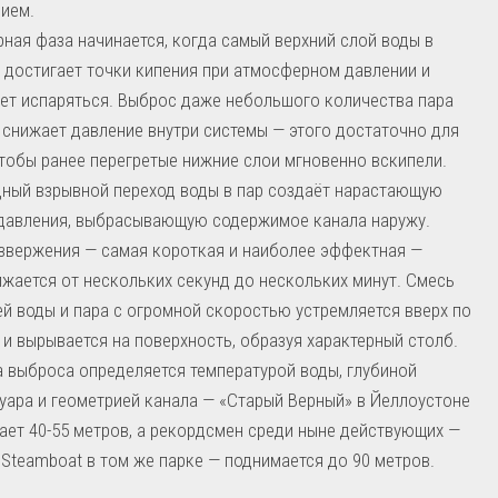
ием.
рная фаза начинается, когда самый верхний слой воды в
 достигает точки кипения при атмосферном давлении и
ет испаряться. Выброс даже небольшого количества пара
 снижает давление внутри системы — этого достаточно для
чтобы ранее перегретые нижние слои мгновенно вскипели.
ный взрывной переход воды в пар создаёт нарастающую
давления, выбрасывающую содержимое канала наружу.
звержения — самая короткая и наиболее эффектная —
жается от нескольких секунд до нескольких минут. Смесь
й воды и пара с огромной скоростью устремляется вверх по
 и вырывается на поверхность, образуя характерный столб.
 выброса определяется температурой воды, глубиной
уара и геометрией канала — «Старый Верный» в Йеллоустоне
ает 40-55 метров, а рекордсмен среди ныне действующих —
 Steamboat в том же парке — поднимается до 90 метров.