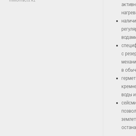
millionfacts.kz
активн
нагрев
наличи
регуля
водами
специф
с резе
механи
в обыч
гермет
кремне
воды и
сейсми
позвол
землет
остана