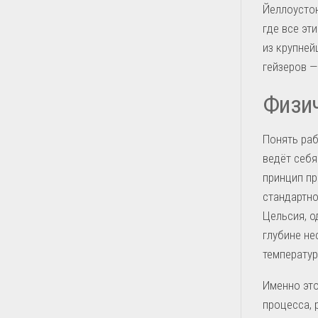
Йеллоустон
где все эт
из крупней
гейзеров —
Физи
Понять раб
ведёт себя
принцип пр
стандартно
Цельсия, о
глубине не
температур
Именно это
процесса, 