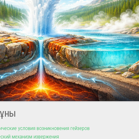
ұны
ические условия возникновения гейзеров
ский механизм извержения