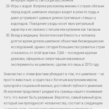
интерпретация остаётся дискуссионной.
Игры с водой. Вопреки расхожему мнению о страхе обезьян
перед водой, шимпанзе нередко входят в реки по грудь и
даже устраивают шумные демонстративные «танцы» у
водопадов. Поведение у воды носит явно ритуальный
характер и не связано с питьём или купанием как таковым.
Вклад в медицину. Биологическая близость к человеку
долгое время делала шимпанзе объектами биомедицинских
исследований, однако сегодня большинство развитых стран
отказалось от этой практики. США — последняя крупная
держава, официально запретившая инвазивные
эксперименты на шимпанзе, сделав это лишь в 2015 году.
Знакомство с этими фактами убеждает в том, что шимпанзе — не
просто животные, а существа с богатым внутренним миром,
культурой и социальной жизнью, достойной глубокого уважения.
Их изучение продолжает раздвигать границы нашего понимания
того, что значит быть разумным. Вероятно, самый важный урок,
который они преподносят человечеству, состоит в следующем
— уникальность нашего вида определяется не пропастью,