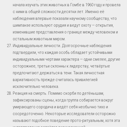
начала изучать этих животных в Гомбе в 1960 году и провела
с ними в общей сложности десятки лет. Именно её
наблюдения впервые показали научному сообществу, что
шимпанзе используют орудия и ведут охоту — открытия,
изменившие представления о границе между человеком и
остальным животным миром.
Индивидуальные личности. Долгосрочные наблюдения
подтвердили, что каждая особь обладает устойчивыми
индивидуальными чертами характера — одни смелее, другие
осторожнее, третьи склонны к лидерству, четвёртые
предпочитают держаться в тени. Такая личностная
вариативность прежде считалась привилегией
исключительно человека.
Реакция на смерть. Помимо скорби по детёнышам,
зафиксированы сцены, когда группа собирается вокруг
умирающего сородича и ведёт себя необычно тихо и
сосредоточенно. Некоторые исследователи осторожно
называют подобное поведение прото-ритуальным, хотя эта