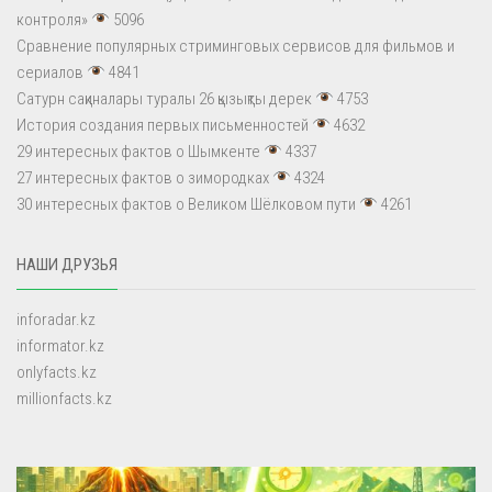
контроля»
5096
Сравнение популярных стриминговых сервисов для фильмов и
сериалов
4841
Сатурн сақиналары туралы 26 қызықты дерек
4753
История создания первых письменностей
4632
29 интересных фактов о Шымкенте
4337
27 интересных фактов о зимородках
4324
30 интересных фактов о Великом Шёлковом пути
4261
НАШИ ДРУЗЬЯ
inforadar.kz
informator.kz
onlyfacts.kz
millionfacts.kz