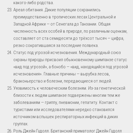
какого-либо родства.
Ареал обитания. Дикие популяции сохранились
преимущественно в тропических лесах Центральной и
Западной Африки — от Сенегала до Танзании. Общая
численность всех особей в природе, по различным оценкам,
составляет от ста семидесяти до трёхсот тысяч — цифра,
резко сократившаяся за последние полвека.
Статус под угрозой исчезновения. Международный союз
охраны природы присвоил обыкновенному шимпанзе статус
«вид под угрозой», а бонобо — «вид, находящийся под угрозой
исчезновения». Главные причины — вырубка лесов,
браконьерство и болезни, передающиеся от людей.
Уязвимость к человеческим болезням. Из-за генетической
близости к людям шимпанзе подвержены многим тем же
заболеваниям — гриппу, пневмонии, гепатиту. Контакт с
туристами или исследователями нередко становился
источником вспышек респираторных инфекций в диких
группах.
Роль Джейн Гудолл. Британский приматолог Джейн Гудолл