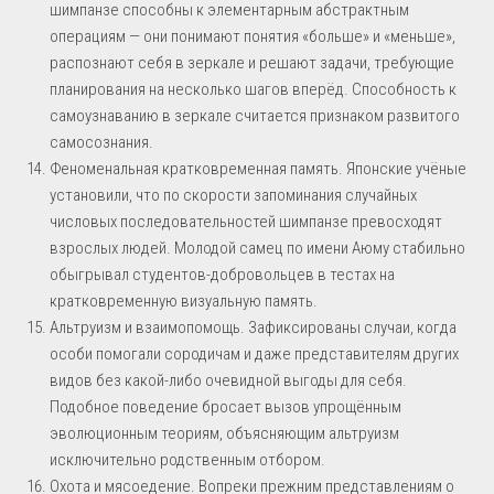
шимпанзе способны к элементарным абстрактным
операциям — они понимают понятия «больше» и «меньше»,
распознают себя в зеркале и решают задачи, требующие
планирования на несколько шагов вперёд. Способность к
самоузнаванию в зеркале считается признаком развитого
самосознания.
Феноменальная кратковременная память. Японские учёные
установили, что по скорости запоминания случайных
числовых последовательностей шимпанзе превосходят
взрослых людей. Молодой самец по имени Аюму стабильно
обыгрывал студентов-добровольцев в тестах на
кратковременную визуальную память.
Альтруизм и взаимопомощь. Зафиксированы случаи, когда
особи помогали сородичам и даже представителям других
видов без какой-либо очевидной выгоды для себя.
Подобное поведение бросает вызов упрощённым
эволюционным теориям, объясняющим альтруизм
исключительно родственным отбором.
Охота и мясоедение. Вопреки прежним представлениям о