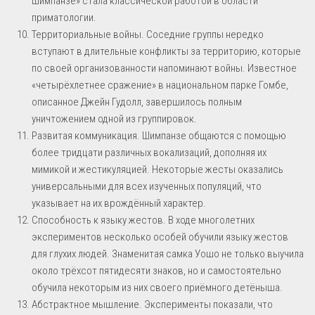
шимпанзе» стала классической работой в области
приматологии.
Территориальные войны. Соседние группы нередко
вступают в длительные конфликты за территорию, которые
по своей организованности напоминают войны. Известное
«четырёхлетнее сражение» в национальном парке Гомбе,
описанное Джейн Гудолл, завершилось полным
уничтожением одной из группировок.
Развитая коммуникация. Шимпанзе общаются с помощью
более тридцати различных вокализаций, дополняя их
мимикой и жестикуляцией. Некоторые жесты оказались
универсальными для всех изученных популяций, что
указывает на их врождённый характер.
Способность к языку жестов. В ходе многолетних
экспериментов несколько особей обучили языку жестов
для глухих людей. Знаменитая самка Уошо не только выучила
около трёхсот пятидесяти знаков, но и самостоятельно
обучила некоторым из них своего приёмного детёныша.
Абстрактное мышление. Эксперименты показали, что