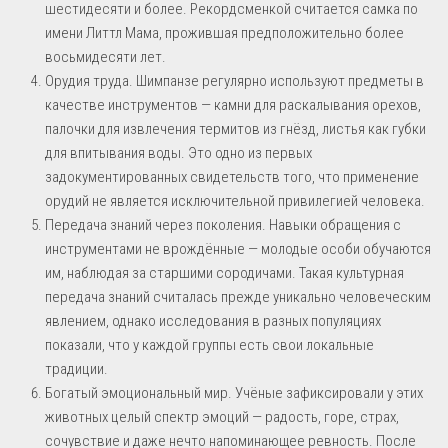
шестидесяти и более. Рекордсменкой считается самка по
имени Литтл Мама, прожившая предположительно более
восьмидесяти лет.
Орудия труда. Шимпанзе регулярно используют предметы в
качестве инструментов — камни для раскалывания орехов,
палочки для извлечения термитов из гнёзд, листья как губки
для впитывания воды. Это одно из первых
задокументированных свидетельств того, что применение
орудий не является исключительной привилегией человека.
Передача знаний через поколения. Навыки обращения с
инструментами не врождённые — молодые особи обучаются
им, наблюдая за старшими сородичами. Такая культурная
передача знаний считалась прежде уникально человеческим
явлением, однако исследования в разных популяциях
показали, что у каждой группы есть свои локальные
традиции.
Богатый эмоциональный мир. Учёные зафиксировали у этих
животных целый спектр эмоций — радость, горе, страх,
сочувствие и даже нечто напоминающее ревность. После