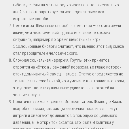
гибели детёныша мать нередко носит его тело несколько
дней, что интерпретируется исследователями как
выражение скорби.
Смех и игра. Шимпанзе способны смеяться — их смех звучит
иначе, чем человеческий, однако возникает в схожих
ситуациях, например во время щекотки или игры.
Эволюционные биологи считают, что именно этот вид смеха
стал прародителем человеческого.
Сложная социальная иерархия. Группы этих приматов
строятся на чётко выраженной иерархии, во главе которой
стоит доминантный самец — альфа. Статус определяется не
только физической силой, но и умением выстраивать союзы,
что делает политику шимпанзе удивительно похожей на
человеческую.
Политические манипуляции. Исследователь Франс де Вааль
подробно описал, как самцы заключают коалиции, плетут
интриги и свергают доминантов с помощью социального
давления, а не открытой схватки. Его книга «Политика у