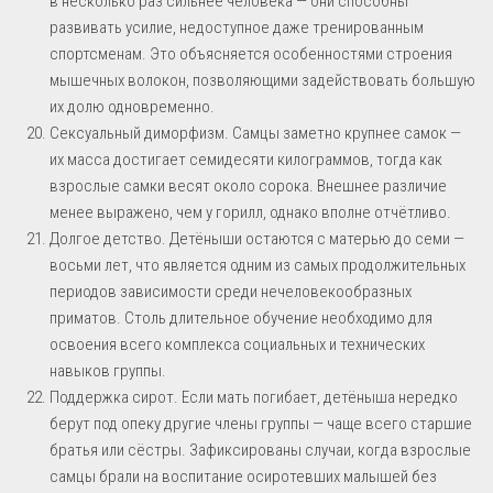
в несколько раз сильнее человека — они способны
развивать усилие, недоступное даже тренированным
спортсменам. Это объясняется особенностями строения
мышечных волокон, позволяющими задействовать большую
их долю одновременно.
Сексуальный диморфизм. Самцы заметно крупнее самок —
их масса достигает семидесяти килограммов, тогда как
взрослые самки весят около сорока. Внешнее различие
менее выражено, чем у горилл, однако вполне отчётливо.
Долгое детство. Детёныши остаются с матерью до семи —
восьми лет, что является одним из самых продолжительных
периодов зависимости среди нечеловекообразных
приматов. Столь длительное обучение необходимо для
освоения всего комплекса социальных и технических
навыков группы.
Поддержка сирот. Если мать погибает, детёныша нередко
берут под опеку другие члены группы — чаще всего старшие
братья или сёстры. Зафиксированы случаи, когда взрослые
самцы брали на воспитание осиротевших малышей без