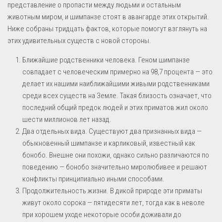
представление о пропасти между людьми и остальным
животным миром, и шимпанзе стоят в авангарде этих открытий.
Ниже собраны тридцать фактов, которые помогут взглянуть на
этих удивительных существ с новой стороны.
Ближайшие родственники человека. Геном шимпанзе
совпадает с человеческим примерно на 98,7 процента — это
делает их нашими наиближайшими живыми родственниками
среди всех существ на Земле. Такая близость означает, что
последний общий предок людей и этих приматов жил около
шести миллионов лет назад.
Два отдельных вида. Существуют два признанных вида —
обыкновенный шимпанзе и карликовый, известный как
бонобо. Внешне они похожи, однако сильно различаются по
поведению — бонобо значительно миролюбивее и решают
конфликты принципиально иными способами.
Продолжительность жизни. В дикой природе эти приматы
живут около сорока — пятидесяти лет, тогда как в неволе
при хорошем уходе некоторые особи доживали до