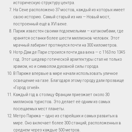
историческую структуру центра.
На Сене расположено 37 мостов, каждый из которых имеет
свою историю. Самый старый из них — Новый мост,
построенный ещё в XVI веке.
Париж известен своими подземельями — катакомбами, где
хранятся останки более шести миллионов человек. Этот
мрачный лабиринт протянулся почти на 300 километров.
Нотр-Дам де Пари строился почти два века — с 1163 по 1345
год. Этот шедевр готической архитектуры стал не только
храмом, но и символом духовной силы города.
В Париже впервые в мире начали использовать уличное
освещение на газе. Благодаря этому городу дали прозвище
«Город огней».
Каждый год в столицу Франции приезжает около 30
миллионов туристов. Это делает её одним из самых
посещаемых мест планеты.
Метро Парижа — одно из старейших и самых развитых в
мире. Оно включает более 300 станций, расположенных в
среднем через каждые 500 метров.