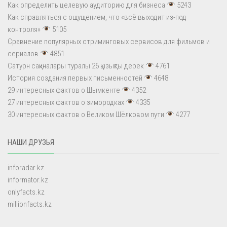
Как определить целевую аудиторию для бизнеса
5243
Как справляться с ощущением, что «всё выходит из-под
контроля»
5105
Сравнение популярных стриминговых сервисов для фильмов и
сериалов
4851
Сатурн сақиналары туралы 26 қызықты дерек
4761
История создания первых письменностей
4648
29 интересных фактов о Шымкенте
4352
27 интересных фактов о зимородках
4335
30 интересных фактов о Великом Шёлковом пути
4277
НАШИ ДРУЗЬЯ
inforadar.kz
informator.kz
onlyfacts.kz
millionfacts.kz