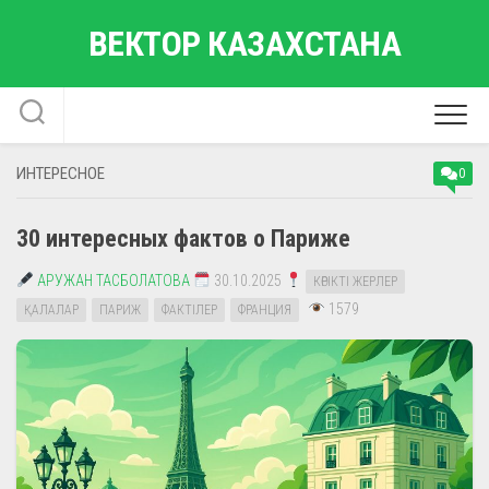
Перейти
ВЕКТОР КАЗАХСТАНА
к
содержанию
ИНТЕРЕСНОЕ
0
30 интересных фактов о Париже
АРУЖАН ТАСБОЛАТОВА
30.10.2025
КӨРІКТІ ЖЕРЛЕР
1579
ҚАЛАЛАР
ПАРИЖ
ФАКТІЛЕР
ФРАНЦИЯ