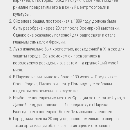
паризиев, от которых город и получил своё имя. Позднее
римляне превратили его в важный центр торговли и
культуры.
Эйфелева башня, построенная в 1889 году, должна была
быть разобрана через 20 лет после Всемирной выставки.
Однако она оказалась полезной для радиосвязи и стала
главным символом Франции.
Лувр изначально был крепостью, возведённой в XII веке для
защиты города. Со временем он превратился в
королевскую резиденцию, а затем — в крупнейший музей
мира.
В Париже насчитывается более 130 музеев. Среди них —
Орсе, Родена, Пикассо и Центр Помпиду, где собраны
шедевры современного искусства.
Наиболее посещаемым местом Франции остаётся не Лувр, а
Диснейленд, расположенный неподалёку от Парижа.
Ежегодно его посещают более 15 миллионов человек.
Город разделён на 20 округов, расположенных по спирали.
Такая организация облегчает навигацию и сохраняет