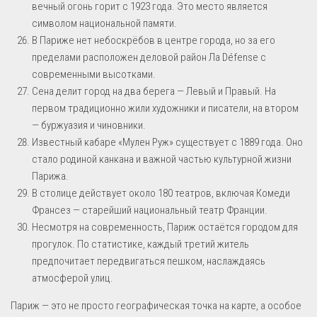
вечный огонь горит с 1923 года. Это место является
символом национальной памяти.
В Париже нет небоскрёбов в центре города, но за его
пределами расположен деловой район Ла Défense с
современными высотками.
Сена делит город на два берега — Левый и Правый. На
первом традиционно жили художники и писатели, на втором
— буржуазия и чиновники.
Известный кабаре «Мулен Руж» существует с 1889 года. Оно
стало родиной канкана и важной частью культурной жизни
Парижа.
В столице действует около 180 театров, включая Комеди
Франсез — старейший национальный театр Франции.
Несмотря на современность, Париж остаётся городом для
прогулок. По статистике, каждый третий житель
предпочитает передвигаться пешком, наслаждаясь
атмосферой улиц.
Париж — это не просто географическая точка на карте, а особое