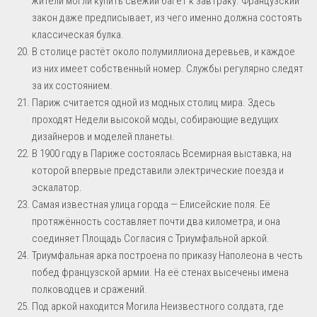
жители могли купить свежий багет к завтраку. Французский
закон даже предписывает, из чего именно должна состоять
классическая булка.
В столице растёт около полумиллиона деревьев, и каждое
из них имеет собственный номер. Службы регулярно следят
за их состоянием.
Париж считается одной из модных столиц мира. Здесь
проходят Недели высокой моды, собирающие ведущих
дизайнеров и моделей планеты.
В 1900 году в Париже состоялась Всемирная выставка, на
которой впервые представили электрические поезда и
эскалатор.
Самая известная улица города — Елисейские поля. Её
протяжённость составляет почти два километра, и она
соединяет Площадь Согласия с Триумфальной аркой.
Триумфальная арка построена по приказу Наполеона в честь
побед французской армии. На её стенах высечены имена
полководцев и сражений.
Под аркой находится Могила Неизвестного солдата, где