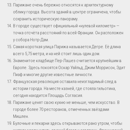
Парижане очень бережно относятся к архитектурному
облику города. Высота зданий в центре ограничена, чтобы
сохранить историческую панораму.
В городе существует официальный «нулевой километр» —
точка отсчёта расстояний по всей Франции. Он расположен
у собора Нотр-Дам.
Самая короткая улица Парижа называется Дегре. Её длина
всего 5,75 метра, и на ней стоит лишь один дом.
Знаменитое кладбище Пер-Лашез считается крупнейшим в
Европе. Здесь покоятся Оскар Уайльд, Джим Моррисон, Эдит
Пиаф и многие другие известные личности.
Французская революция оставила неизгладимый след в
истории города. На месте казней, где стояла гильотина,
сегодня находится Площадь Согласия.
Парижане ценят свою кухню не меньше, чем искусство. В
городе более 70 ресторанов, отмеченных звёздами
Мишлен.
Булочные и пекарни здесь открываются рано утром, чтобы