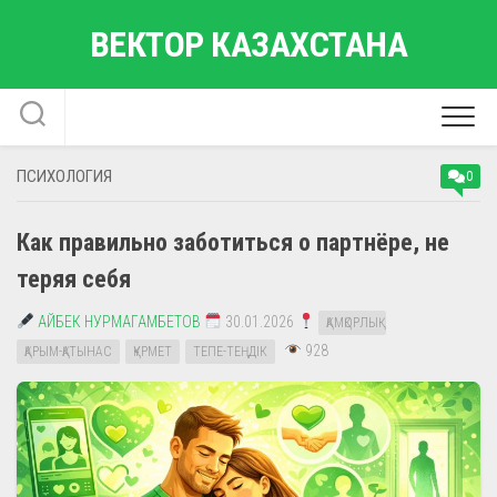
Перейти
ВЕКТОР КАЗАХСТАНА
к
содержанию
ПСИХОЛОГИЯ
0
Как правильно заботиться о партнёре, не
теряя себя
АЙБЕК НУРМАГАМБЕТОВ
30.01.2026
ҚАМҚОРЛЫҚ
928
ҚАРЫМ-ҚАТЫНАС
ҚҰРМЕТ
ТЕПЕ-ТЕҢДІК