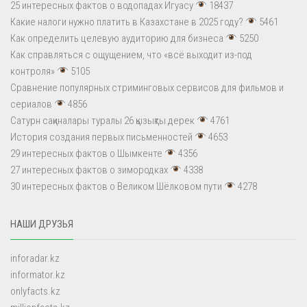
25 интересных фактов о водопадах Игуасу
18437
Какие налоги нужно платить в Казахстане в 2025 году?
5461
Как определить целевую аудиторию для бизнеса
5250
Как справляться с ощущением, что «всё выходит из-под
контроля»
5105
Сравнение популярных стриминговых сервисов для фильмов и
сериалов
4856
Сатурн сақиналары туралы 26 қызықты дерек
4761
История создания первых письменностей
4653
29 интересных фактов о Шымкенте
4356
27 интересных фактов о зимородках
4338
30 интересных фактов о Великом Шёлковом пути
4278
НАШИ ДРУЗЬЯ
inforadar.kz
informator.kz
onlyfacts.kz