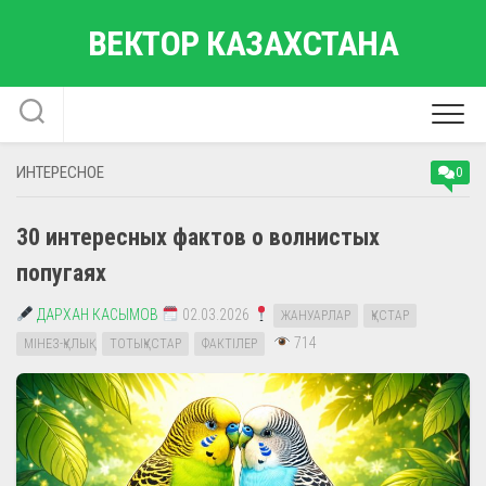
Перейти
ВЕКТОР КАЗАХСТАНА
к
содержанию
ИНТЕРЕСНОЕ
0
30 интересных фактов о волнистых
попугаях
ДАРХАН КАСЫМОВ
02.03.2026
ЖАНУАРЛАР
ҚҰСТАР
714
МІНЕЗ-ҚҰЛЫҚ
ТОТЫҚҰСТАР
ФАКТІЛЕР