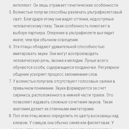
интеллект. Он лишь отражает генетические особенности.
Волнистые попугаи способны различать ультрафиолетовый
свет. Благодаря этому они видят оттенки, недоступные
человеческому глазу. Такая особенность помогает в
выборе партнера. Оперение в ультрафиолете выглядит
иначе, чем при обычном освещении.
Эти птицы обладают удивительной способностью
имитировать звуки. Они могут воспроизводить
человеческую речь, звонки и мелодии. Лучше всего
обучаются особи, содержащиеся поодиночке. Регулярное
общение ускоряет процесс запоминания слов.
У волнистых попугаев отсутствуют голосовые связки в
привычном понимании. Звуки формируются за счет
сиринкса, расположенного в нижней части трахеи. Это
позволяет издавать сложные сочетания звуков. Такая
анатомия делает их отличными имитаторами.
Пол этих птиц можно определить по цвету восковицы над
клювом. У самцов она обычно синяя или фиолетовая. У