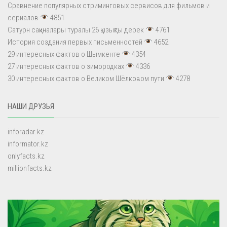
Сравнение популярных стриминговых сервисов для фильмов и
сериалов
4851
Сатурн сақиналары туралы 26 қызықты дерек
4761
История создания первых письменностей
4652
29 интересных фактов о Шымкенте
4354
27 интересных фактов о зимородках
4336
30 интересных фактов о Великом Шёлковом пути
4278
НАШИ ДРУЗЬЯ
inforadar.kz
informator.kz
onlyfacts.kz
millionfacts.kz