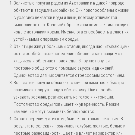
Волнистые попугаи родом из Австралии и в дикой природе
обитают в засушливых районах. Они приспособлены к жизни
в условиях нехватки воды и пищи, поэтому отличаются
выносливостью. Кочевой образ жизни помогает им находить
новые источники корма. Именно эта способность делает их
устойчивыми к переменам среды.
Эти птицы живут большими стаями, иногда насчитывающими
сотни особей. Такое поведение обеспечивает защиту от
хищников и облегчает поиск еды. В группе попугаи
постоянно общаются с помощью звуков и движений.
Одиночество для них считается стрессовым состоянием.
Волнистые попугаи обладают отличной памятью и быстро
запоминают окружающую обстановку. Они способны
узнавать хозяина, реагировать на голос и интонации.
Постоянство среды повышает их уверенность. Резкие
изменения могут вызывать беспокойство.
Окрас оперения у этих птиц бывает не только зеленым. В
результате селекции появились голубые, желтые, белые и
пестрые разновидности. Цвет не влияет на характер или