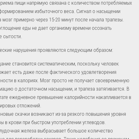
приема пищи напрямую связана с количеством потребляемых
формированием избыточного веса. Сигнал о насыщении
в мозг примерно через 15-20 минут после начала трапезы.
глощение еды не дает организму времени осознать
е сытости.
еские нарушения проявляются следующим образом:
ание становится систематическим, поскольку человек
жает есть даже после фактического удовлетворения
ности в калориях. Мозг просто не получает своевременную
ацию о достаточном насыщении, и трапеза затягивается. В
тате ежедневное превышение калорийности накапливается в
ировых отложений.
новые скачки возникают из-за резкого повышения уровня
ы в крови при быстром употреблении углеводов.
лудочная железа выбрасывает большое количество
на для переработки сахаров. Такие колебания со временем