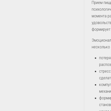
Прием пищи
психологич
момента ра
удовольств
формирует
Эмоционал
несколько 
потеря
распоз
стресс
сделат
компул
механи
формир
станов