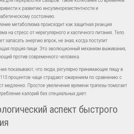
привести к развитию инсулинорезистентности и
иабетическому состоянию.
ение метаболизма происходит как защитная реакция
зма на стресс от нерегулярного и хаотичного питания. Тело
ет запасать энергию впрок, не зная, когда поступит
щая порция пищи. Это эволюционный механизм выживания,
ющий против современного человека.
ия показывают, что люди, регулярно принимающие пищу в
 115 процентов чаще страдают ожирением по сравнению с
ест медленно. Простое увеличение времени трапезы помогает
требление калорий без специальных диет.
логический аспект быстрого
ия