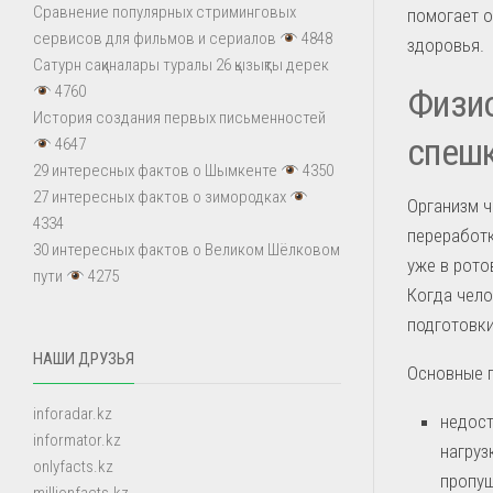
Сравнение популярных стриминговых
помогает о
сервисов для фильмов и сериалов
4848
здоровья.
Сатурн сақиналары туралы 26 қызықты дерек
Физио
4760
История создания первых письменностей
спешк
4647
29 интересных фактов о Шымкенте
4350
27 интересных фактов о зимородках
Организм ч
4334
переработ
30 интересных фактов о Великом Шёлковом
уже в рото
пути
4275
Когда чело
подготовки
НАШИ ДРУЗЬЯ
Основные 
inforadar.kz
недост
informator.kz
нагруз
onlyfacts.kz
пропущ