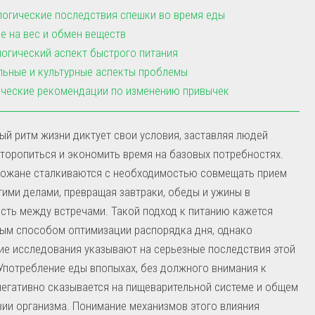
огические последствия спешки во время еды
е на вес и обмен веществ
огический аспект быстрого питания
ьные и культурные аспекты проблемы
ческие рекомендации по изменению привычек
й ритм жизни диктует свои условия, заставляя людей
торопиться и экономить время на базовых потребностях.
рожане сталкиваются с необходимостью совмещать прием
гими делами, превращая завтраки, обеды и ужины в
ть между встречами. Такой подход к питанию кажется
ым способом оптимизации распорядка дня, однако
е исследования указывают на серьезные последствия этой
Употребление еды впопыхах, без должного внимания к
негативно сказывается на пищеварительной системе и общем
ии организма. Понимание механизмов этого влияния