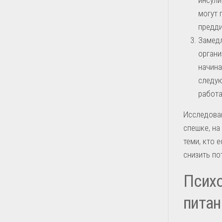
могут 
предд
Замедл
органи
начина
следую
работа
Исследован
спешке, на
теми, кто 
снизить по
Психо
питан