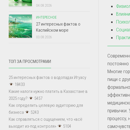
Физиол
04.08.2026
Влияни
ИНТЕРЕСНОЕ
Психол
27 интересных фактов о
Социал
Каспийском море
Практи
03.08.2026
Современны
ТОП ЗА ПРОСМОТРАМИ
постоянно 
Многие го
25 интересных фактов о водопадах Игуасу
пищи с дру
18433
формальнос
Какие налоги нужно платить в Казахстане в
эффективн
2025 году?
5457
медицински
Как определить целевую аудиторию для
привычки. 
бизнеса
5243
процессу, 
Как справляться с ощущением, что «всё
самочувств
выходит из-под контроля»
5104