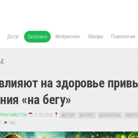
Досуг
Здоровье
Интересное
Обзоры
Психология
ЬЕ
влияют на здоровье прив
ния «на бегу»
УРМАГАМБЕТОВ
21.02.2026
ӘДЕТТЕР
ӘЛ-АУҚАТ
ДЕНСАУЛЫҚ
ӨМІР 
780