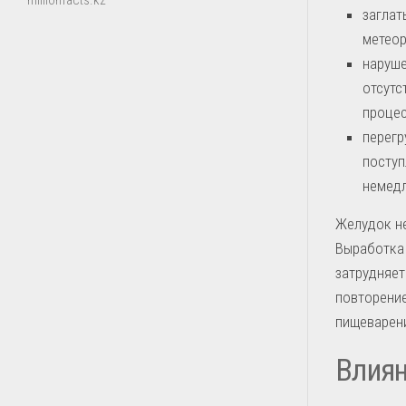
millionfacts.kz
заглат
метеор
наруше
отсутс
процес
перегр
поступ
немедл
Желудок не
Выработка 
затрудняет
повторение
пищеварен
Влиян