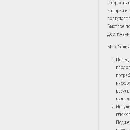
Скорость 
калорий и 
поступает 
Быстрое по
достижени
Метаболич
Переед
продол
потреб
информ
резуль
виде ж
Инсули
глюкоз
Подже
инсули