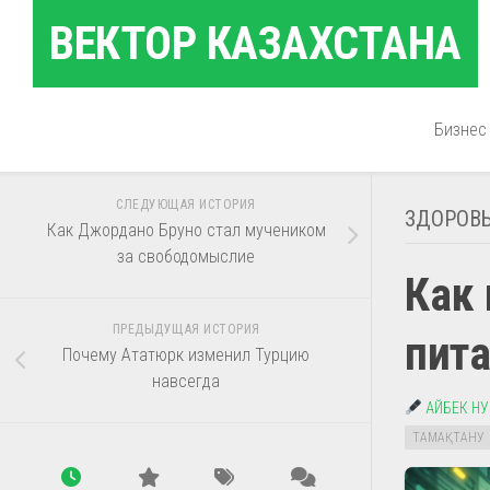
Перейти
ВЕКТОР КАЗАХСТАНА
к
содержанию
Бизнес
СЛЕДУЮЩАЯ ИСТОРИЯ
ЗДОРОВ
Как Джордано Бруно стал мучеником
за свободомыслие
Как 
ПРЕДЫДУЩАЯ ИСТОРИЯ
пита
Почему Ататюрк изменил Турцию
навсегда
АЙБЕК Н
ТАМАҚТАНУ