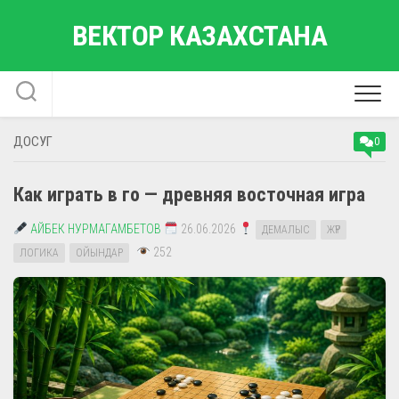
Перейти
ВЕКТОР КАЗАХСТАНА
к
содержанию
ДОСУГ
0
Как играть в го — древняя восточная игра
АЙБЕК НУРМАГАМБЕТОВ
26.06.2026
ДЕМАЛЫС
ЖҮР
252
ЛОГИКА
ОЙЫНДАР