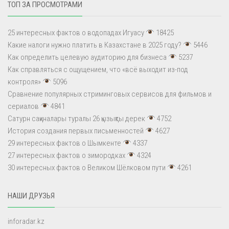
ТОП ЗА ПРОСМОТРАМИ
25 интересных фактов о водопадах Игуасу
18425
Какие налоги нужно платить в Казахстане в 2025 году?
5446
Как определить целевую аудиторию для бизнеса
5237
Как справляться с ощущением, что «всё выходит из-под
контроля»
5096
Сравнение популярных стриминговых сервисов для фильмов и
сериалов
4841
Сатурн сақиналары туралы 26 қызықты дерек
4752
История создания первых письменностей
4627
29 интересных фактов о Шымкенте
4337
27 интересных фактов о зимородках
4324
30 интересных фактов о Великом Шёлковом пути
4261
НАШИ ДРУЗЬЯ
inforadar.kz