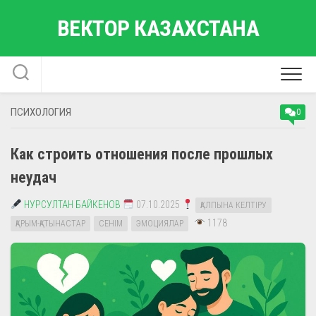
Перейти
ВЕКТОР КАЗАХСТАНА
к
содержанию
ПСИХОЛОГИЯ
0
Как строить отношения после прошлых
неудач
НУРСУЛТАН БАЙКЕНОВ
07.10.2025
ҚАЛПЫНА КЕЛТІРУ
1178
ҚАРЫМ-ҚАТЫНАСТАР
СЕНІМ
ЭМОЦИЯЛАР