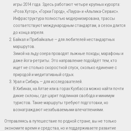
игры 2014 года. Здесь работают четыре крупных курорта:
«Роза Хутор», «Горки Город», «Лаура» и «Альпика-Сервис».
Инфраструктура полностью модернизирована, трассы
соответствуют международным стандартам, а сезон длится
до конца апреля.
Байкал и Прибайкалье — для любителей нестандартных
маршрутов.
Зимой на льду озера проводят лыжные походы, марафоны и
даже йога-ретриты. Это направление подойдёт тем, кто
ищет не столько скоростной спуск, сколько единение с
природой и медитативный отдых.
Урал и Сибирь — для исследователей.
В Хибинах, на Алтае или в горах Кузбасса можно найти почти
дикие склоны, где царит подлинная свобода и минимум
туристов. Такие маршруты требуют подготовки, но
вознаграждают незабываемыми впечатлениями.
Отправляясь в путешествие по родной стране, вы не только
экономите время и средства, но и поддерживаете развитие