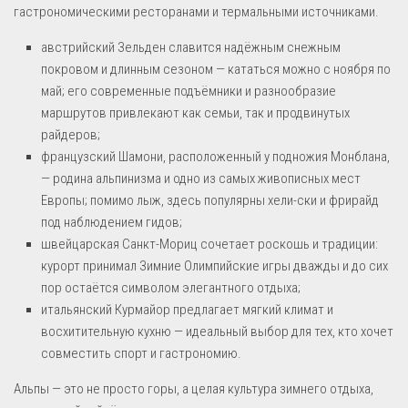
гастрономическими ресторанами и термальными источниками.
австрийский Зельден славится надёжным снежным
покровом и длинным сезоном — кататься можно с ноября по
май; его современные подъёмники и разнообразие
маршрутов привлекают как семьи, так и продвинутых
райдеров;
французский Шамони, расположенный у подножия Монблана,
— родина альпинизма и одно из самых живописных мест
Европы; помимо лыж, здесь популярны хели-ски и фрирайд
под наблюдением гидов;
швейцарская Санкт-Мориц сочетает роскошь и традиции:
курорт принимал Зимние Олимпийские игры дважды и до сих
пор остаётся символом элегантного отдыха;
итальянский Курмайор предлагает мягкий климат и
восхитительную кухню — идеальный выбор для тех, кто хочет
совместить спорт и гастрономию.
Альпы — это не просто горы, а целая культура зимнего отдыха,