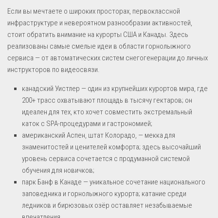
Если вы мечтаете о широких просторах, первоклассной
инфраструктуре и невероятном разнообразии активностей,
стоит обратить внимание на курорты США и Канады. Здесь
реализованы самые смелые идеи в области горнолыжного
сервиса — от автоматических систем снегогенерации до личных
инструкторов по видеосвязи.
канадский Уистлер — один из крупнейших курортов мира, где
200+ трасс охватывают площадь в тысячу гектаров; он
идеален для тех, кто хочет совместить экстремальный
каток с SPA-процедурами и гастрономией;
американский Аспен, штат Колорадо, — мекка для
знаменитостей и ценителей комфорта; здесь высочайший
уровень сервиса сочетается с продуманной системой
обучения для новичков;
парк Банф в Канаде — уникальное сочетание национального
заповедника и горнолыжного курорта; катание среди
ледников и бирюзовых озёр оставляет незабываемые
впечатления.