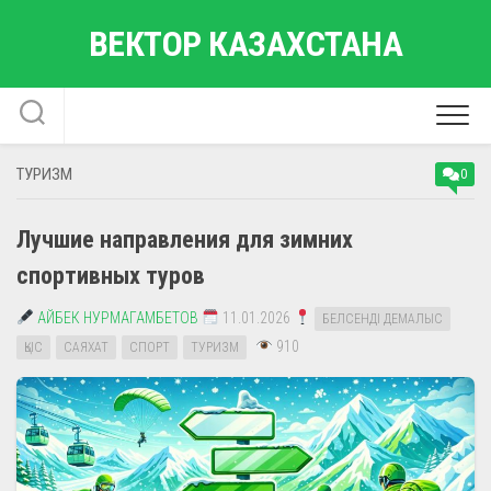
Перейти
ВЕКТОР КАЗАХСТАНА
к
содержанию
ТУРИЗМ
0
Лучшие направления для зимних
спортивных туров
АЙБЕК НУРМАГАМБЕТОВ
11.01.2026
БЕЛСЕНДІ ДЕМАЛЫС
910
ҚЫС
САЯХАТ
СПОРТ
ТУРИЗМ