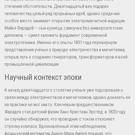
стечения обстоятельств. Девятнадцатый век подарил
человечеству целый ряд прорывных идей, однако среди них
особое место занимает открытие электромагнитной индукции.
Майкл Фарадей — сын кузнеца, самоучка без университетских
дипломов — сумел заложить фундамент современной
электротехники. Именно его опыты 1831 года перевернули
представления учёных о природе электричества и магнетизма,
открыв путь к созданию генераторов, трансформаторов и всей
промышленной цивилизации.
Научный контекст эпохи
К началу девятнадцатого столетия учёные уже подозревали о
связи между электричеством и магнетизмом, однако доказать её
на практике не мог никто. Ключевым предшественником
Фарадея стал датский физик Ханс Кристиан Эрстед: в 1820 году
он случайно обнаружил, что проводник с током отклоняет
стрелку компаса. Вдохновлённый этим наблюдением,
французский математик Андре-Мари Ампер показал, что