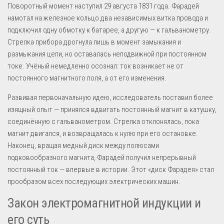
Поворотный момент наступил 29 августа 1831 года. Фарадей
намотал на железное кольцо два независимых витка провода и
подключил одну обмотку к батарее, а другую — к гальванометру.
Стрелка прибора дрогнула лишь в момент замыкания и
размыкания цепи, но оставалась неподвижной при постоянном
токе. Учёный немедленно осознал: ток возникает не от
постоянного магнитного поля, а от его изменения.
Развивая первоначальную идею, исследователь поставил более
изящный опыт — принялся вдвигать постоянный магнит в катушку,
соединённую с гальванометром. Стрелка отклонялась, пока
магнит двигался, и возвращалась к нулю при его остановке.
Наконец, вращая медный диск между полюсами
подковообразного магнита, Фарадей получил непрерывный
постоянный ток — впервые в истории. Этот «диск Фарадея» стал
прообразом всех последующих электрических машин.
Закон электромагнитной индукции и
его суть