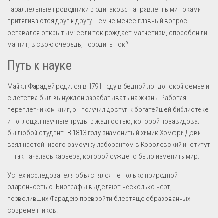
параллельные проводники с одинаково направленными токами
притягиваются друг к другу. Тем не менее главный вопрос
оставался открытым: если ток рождает магнетизм, способен ли
магнит, в свою очередь, породить ток?
Путь к науке
Майкл Фарадей родился в 1791 году в бедной лондонской семье и
с детства был вынужден зарабатывать на жизнь. Работая
переплётчиком книг, он получил доступ к богатейшей библиотеке
и поглощал научные труды с жадностью, которой позавидовал
бы любой студент. В 1813 году знаменитый химик Хэмфри Дэви
взял настойчивого самоучку лаборантом в Королевский институт
— так началась карьера, которой суждено было изменить мир.
Успех исследователя объяснялся не только природной
одарённостью. Биографы выделяют несколько черт,
позволивших Фарадею превзойти блестяще образованных
современников: