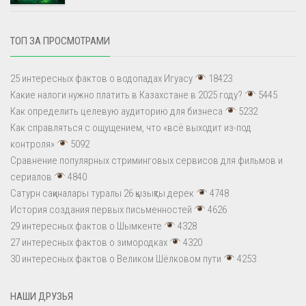
ТОП ЗА ПРОСМОТРАМИ
25 интересных фактов о водопадах Игуасу
18423
Какие налоги нужно платить в Казахстане в 2025 году?
5445
Как определить целевую аудиторию для бизнеса
5232
Как справляться с ощущением, что «всё выходит из-под
контроля»
5092
Сравнение популярных стриминговых сервисов для фильмов и
сериалов
4840
Сатурн сақиналары туралы 26 қызықты дерек
4748
История создания первых письменностей
4626
29 интересных фактов о Шымкенте
4328
27 интересных фактов о зимородках
4320
30 интересных фактов о Великом Шёлковом пути
4253
НАШИ ДРУЗЬЯ