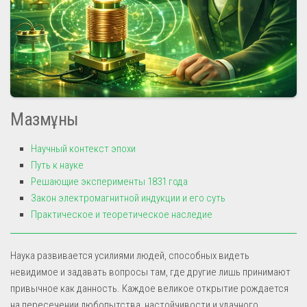
Мазмұны
Научный контекст эпохи
Путь к науке
Решающие эксперименты 1831 года
Закон электромагнитной индукции и его суть
Практическое и теоретическое наследие
Наука развивается усилиями людей, способных видеть
невидимое и задавать вопросы там, где другие лишь принимают
привычное как данность. Каждое великое открытие рождается
на пересечении любопытства, настойчивости и удачного