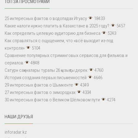
ТОП ЗА ПРОСМОТРАМИ
25 интересных фактов о водопадах Игуасу
18433
Какие налоги нужно платить в Казахстане в 2025 году?
5457
Как определить целевую аудиторию для бизнеса
5243
Как справляться с ощущением, что «всё выходит из-под
контроля»
5104
Сравнение популярных стриминговых сервисов для фильмов и
сериалов
4848
Сатурн сақиналары туралы 26 қызықты дерек
4760
История создания первых письменностей
4646
29 интересных фактов о Шымкенте
4349
27 интересных фактов о зимородках
4334
30 интересных фактов о Великом Шёлковом пути
4274
НАШИ ДРУЗЬЯ
inforadar.kz