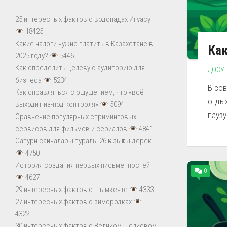
25 интересных фактов о водопадах Игуасу
18425
Какие налоги нужно платить в Казахстане в
Как
2025 году?
5446
Как определить целевую аудиторию для
ДОСУ
бизнеса
5234
В со
Как справляться с ощущением, что «всё
отды
выходит из-под контроля»
5094
паузу
Сравнение популярных стриминговых
сервисов для фильмов и сериалов
4841
Сатурн сақиналары туралы 26 қызықты дерек
4750
История создания первых письменностей
0
4627
29 интересных фактов о Шымкенте
4333
27 интересных фактов о зимородках
4322
30 интересных фактов о Великом Шёлковом