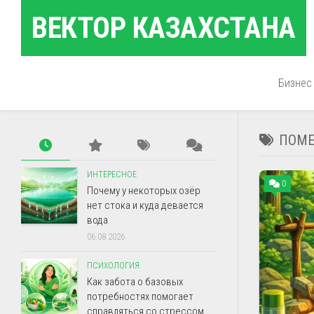
Перейти
ВЕКТОР КАЗАХСТАНА
к
содержанию
Бизнес
ПОМЕ
ИНТЕРЕСНОЕ
0
Почему у некоторых озёр
нет стока и куда девается
вода
06.08.2026
ПСИХОЛОГИЯ
Как забота о базовых
потребностях помогает
справляться со стрессом