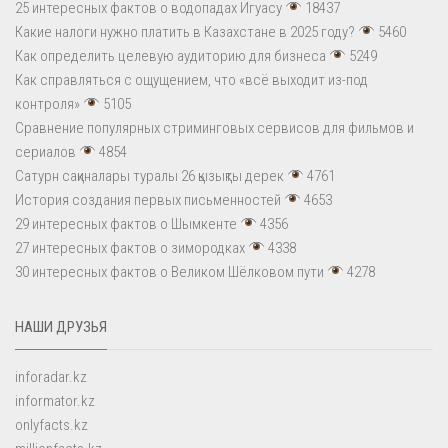
25 интересных фактов о водопадах Игуасу
18437
Какие налоги нужно платить в Казахстане в 2025 году?
5460
Как определить целевую аудиторию для бизнеса
5249
Как справляться с ощущением, что «всё выходит из-под
контроля»
5105
Сравнение популярных стриминговых сервисов для фильмов и
сериалов
4854
Сатурн сақиналары туралы 26 қызықты дерек
4761
История создания первых письменностей
4653
29 интересных фактов о Шымкенте
4356
27 интересных фактов о зимородках
4338
30 интересных фактов о Великом Шёлковом пути
4278
НАШИ ДРУЗЬЯ
inforadar.kz
informator.kz
onlyfacts.kz