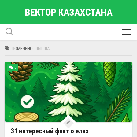
Перейти
ВЕКТОР КАЗАХСТАНА
к
содержанию
ПОМЕЧЕНО:
ШЫРША
0
31 интересный факт о елях