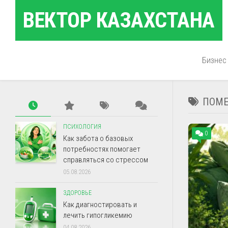
Перейти
ВЕКТОР КАЗАХСТАНА
к
содержанию
Бизнес
ПОМЕ
ПСИХОЛОГИЯ
0
Как забота о базовых
потребностях помогает
справляться со стрессом
05.08.2026
ЗДОРОВЬЕ
Как диагностировать и
лечить гипогликемию
04.08.2026