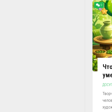
0
Что
ум
ДОСУ
Твор
чело
худо