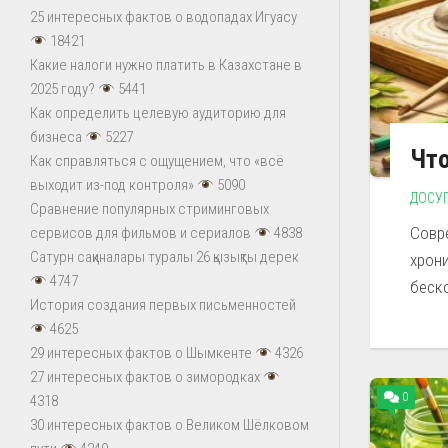
25 интересных фактов о водопадах Игуасу
18421
Какие налоги нужно платить в Казахстане в
2025 году?
5441
Как определить целевую аудиторию для
бизнеса
5227
Что
Как справляться с ощущением, что «всё
выходит из-под контроля»
5090
ДОСУ
Сравнение популярных стриминговых
Совр
сервисов для фильмов и сериалов
4838
Сатурн сақиналары туралы 26 қызықты дерек
хрони
4747
беск
История создания первых письменностей
4625
29 интересных фактов о Шымкенте
4326
27 интересных фактов о зимородках
0
4318
30 интересных фактов о Великом Шёлковом