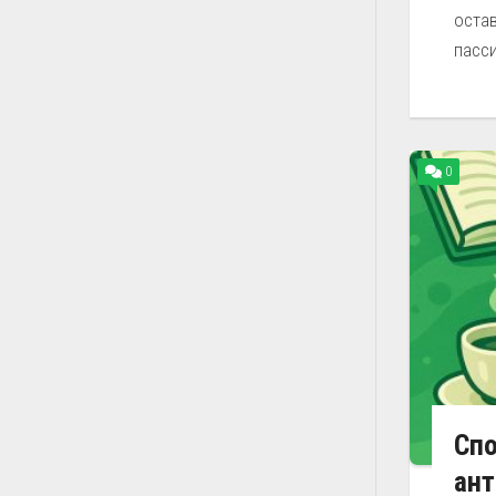
остав
пасси
0
Спо
ан