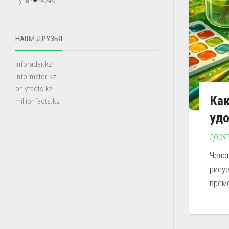
пути
4249
НАШИ ДРУЗЬЯ
inforadar.kz
informator.kz
onlyfacts.kz
Как
millionfacts.kz
удо
ДОСУ
Чело
рисуе
време