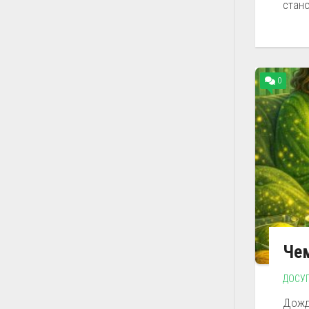
стано
0
Че
ДОСУ
Дожд