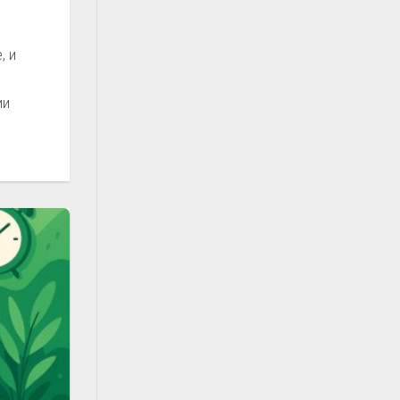
, и
ии