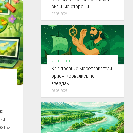
сильные стороны
02.06.2026
ИНТЕРЕСНОЕ
Как древние мореплаватели
ориентировались по
звездам
26.05.2025
ью
вии
вать»