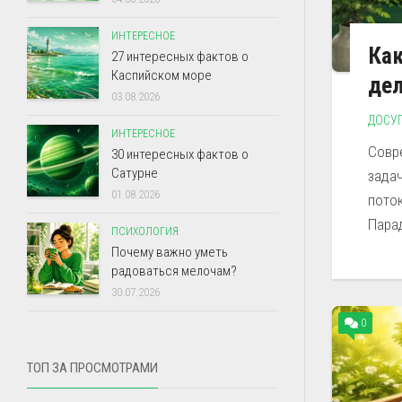
ИНТЕРЕСНОЕ
Как
27 интересных фактов о
Каспийском море
де
03.08.2026
ДОСУ
ИНТЕРЕСНОЕ
Совр
30 интересных фактов о
Сатурне
зада
01.08.2026
пото
Парад
ПСИХОЛОГИЯ
Почему важно уметь
радоваться мелочам?
30.07.2026
0
ТОП ЗА ПРОСМОТРАМИ