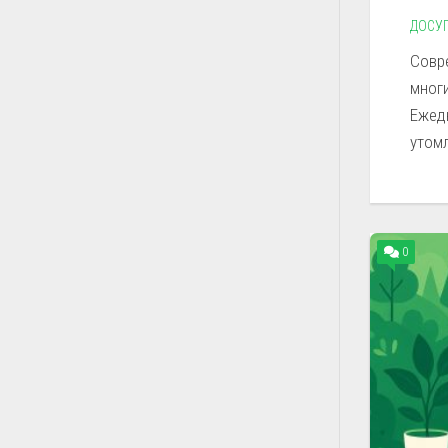
ДОСУ
Совре
мног
Ежед
утомл
0