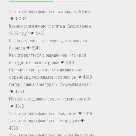
25 интересных фактов о водопадах Игуасу
18433
Какие налоги нужно платить в Казахстане в
2025 году?
5456
Как определить целевую аудиторию для
бизнеса
5243
Как справляться с ощущением, что «всё
выходит из-под контроля»
5104
Сравнение популярных стриминговых
сервисов для фильмов и сериалов
4848
Сатурн сақиналары туралы 26 қызықты дерек
4760
История создания первых письменностей
4642
29 интересных фактов о Шымкенте
4348
27 интересных фактов о зимородках
4333
30 интересных фактов о Великом Шёлковом