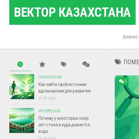
Перейти
ВЕКТОР КАЗАХСТАНА
к
содержанию
Бизнес
ПОМЕ
ПСИХОЛОГИЯ
0
Как найти свой источник
вдохновения для развития
07.08.2026
ИНТЕРЕСНОЕ
Почему у некоторых озёр
нет стока и куда девается
вода
06.08.2026