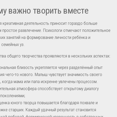
у важно творить вместе
 креативная деятельность приносит гораздо больше
м простое развлечение. Психологи отмечают положительное
ких занятий на формирование личности ребёнка и
 семейных уз.
ва общего творчества проявляются в нескольких аспектах:
нальная близость укрепляется через разделённый опыт
ия чего-то нового. Малыш чувствует значимость своего
, когда мама или папа искренне увлечены процессом.
тельная атмосфера способствует открытому диалогу
поколениями;
енка юного творца повышается благодаря похвале и
жке старших. Каждый удачный результат становится
кой победой, формирующей уверенность в собственных