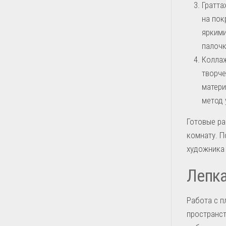
Гратта
на пок
яркими
палочк
Коллаж
творче
матери
метод 
Готовые ра
комнату. П
художника 
Лепка
Работа с п
пространс