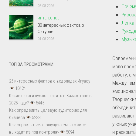
Почему
03.08.2026
Рисова
ИНТЕРЕСНОЕ
Лепка 
30 интересных фактов о
Рукоде
Сатурне
Музыка
01.08.2026
Современны
ТОП ЗА ПРОСМОТРАМИ
мало време
работу, а 
25 интересных фактов о водопадах Игуасу
Между тем
18424
эмоциональ
Какие налоги нужно платить в Казахстане в
Творчески
2025 году?
5445
объединить
Как определить целевую аудиторию для
развивают
бизнеса
5233
у юных уча
Как справляться с ощущением, что «всё
и раскрыть
выходит из-под контроля»
5094