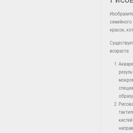
Изобразите
семейного 
красок, ко
Существует
возраста:
Аквар
резуль
мокром
специа
образу
Рисова
тактил
кистей
направ