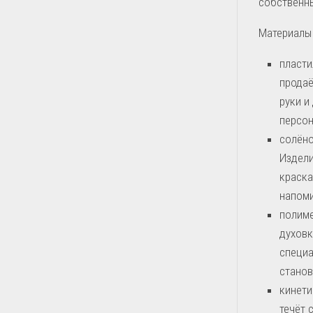
собственны
Материалы 
пласти
продаё
руки и
персон
солёно
Издели
краска
напоми
полиме
духовк
специа
станов
кинети
течёт 