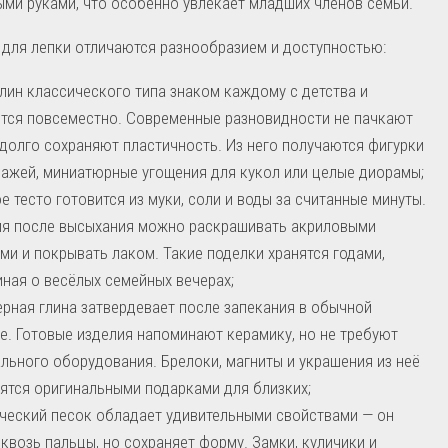
ми руками, что особенно увлекает младших членов семьи.
для лепки отличаются разнообразием и доступностью:
лин классического типа знаком каждому с детства и
тся повсеместно. Современные разновидности не пачкают
 долго сохраняют пластичность. Из него получаются фигурки
ажей, миниатюрные угощения для кукол или целые диорамы;
е тесто готовится из муки, соли и воды за считанные минуты.
я после высыхания можно раскрашивать акриловыми
ми и покрывать лаком. Такие поделки хранятся годами,
ная о весёлых семейных вечерах;
рная глина затвердевает после запекания в обычной
е. Готовые изделия напоминают керамику, но не требуют
льного оборудования. Брелоки, магниты и украшения из неё
ятся оригинальными подарками для близких;
ческий песок обладает удивительными свойствами — он
сквозь пальцы, но сохраняет форму. Замки, куличики и