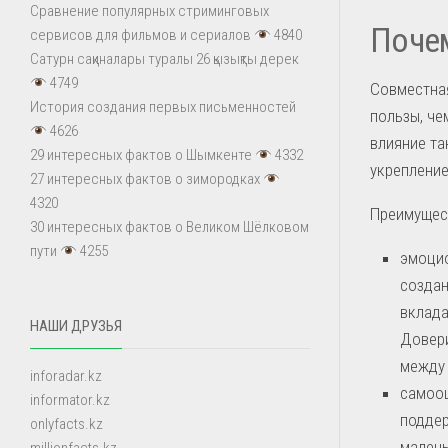
Сравнение популярных стриминговых
Почем
сервисов для фильмов и сериалов
4840
Сатурн сақиналары туралы 26 қызықты дерек
4749
Совместная
История создания первых письменностей
пользы, че
4626
влияние та
29 интересных фактов о Шымкенте
4332
укрепление
27 интересных фактов о зимородках
4320
Преимущест
30 интересных фактов о Великом Шёлковом
пути
4255
эмоцио
создан
вклада
НАШИ ДРУЗЬЯ
Довери
между 
inforadar.kz
самооц
informator.kz
поддер
onlyfacts.kz
малень