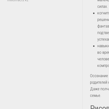
millionfacts.kz
силах.
когнит
решени
фантаз
подтве
успеха
навыки
во вре
челове
компро
Осознание
родителей 
Даже полч
семье.
Рисов