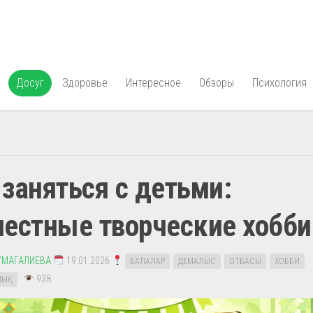
Досуг
Здоровье
Интересное
Обзоры
Психология
заняться с детьми:
естные творческие хобби
УМАГАЛИЕВА
19.01.2026
БАЛАЛАР
ДЕМАЛЫС
ОТБАСЫ
ХОББИ
938
ЛЫҚ