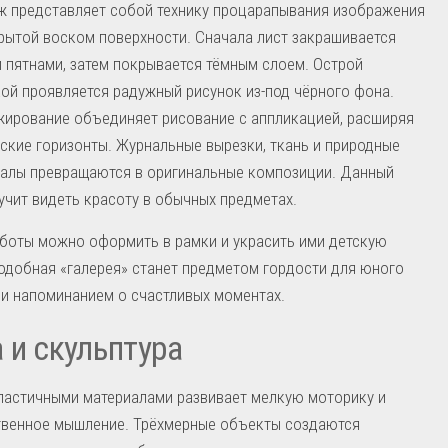
ж представляет собой технику процарапывания изображения
рытой воском поверхности. Сначала лист закрашивается
 пятнами, затем покрывается тёмным слоем. Острой
ой проявляется радужный рисунок из-под чёрного фона.
ирование объединяет рисование с аппликацией, расширяя
ские горизонты. Журнальные вырезки, ткань и природные
алы превращаются в оригинальные композиции. Данный
учит видеть красоту в обычных предметах.
боты можно оформить в рамки и украсить ими детскую
одобная «галерея» станет предметом гордости для юного
и напоминанием о счастливых моментах.
 и скульптура
ластичными материалами развивает мелкую моторику и
твенное мышление. Трёхмерные объекты создаются