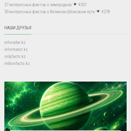
27 интересных фактов о зимородках
4337
30 интересных фактов о Великом Шёлковом пути
4278
НАШИ ДРУЗЬЯ
inforadar.kz
informator.kz
onlyfacts.kz
millionfacts.kz