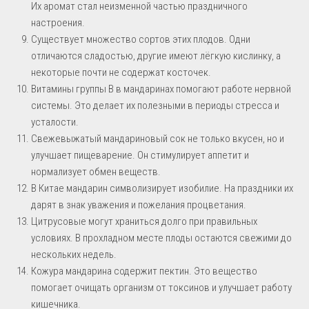
Их аромат стал неизменной частью праздничного
настроения.
Существует множество сортов этих плодов. Одни
отличаются сладостью, другие имеют лёгкую кислинку, а
некоторые почти не содержат косточек.
Витамины группы В в мандаринах помогают работе нервной
системы. Это делает их полезными в периоды стресса и
усталости.
Свежевыжатый мандариновый сок не только вкусен, но и
улучшает пищеварение. Он стимулирует аппетит и
нормализует обмен веществ.
В Китае мандарин символизирует изобилие. На праздники их
дарят в знак уважения и пожелания процветания.
Цитрусовые могут храниться долго при правильных
условиях. В прохладном месте плоды остаются свежими до
нескольких недель.
Кожура мандарина содержит пектин. Это вещество
помогает очищать организм от токсинов и улучшает работу
кишечника.