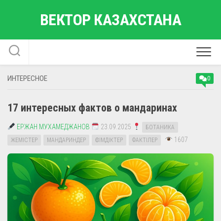
Перейти
ВЕКТОР КАЗАХСТАНА
к
содержанию
ИНТЕРЕСНОЕ
0
17 интересных фактов о мандаринах
ЕРЖАН МУХАМЕДЖАНОВ
23.09.2025
БОТАНИКА
1607
ЖЕМІСТЕР
МАНДАРИНДЕР
ӨСІМДІКТЕР
ФАКТІЛЕР