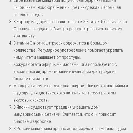
Своё название мандарин получил благодаря китайским
чиновникам. Ярко-оранжевый цвет их одежды напоминал
оттенок плодов.
В Европу мандарины попали только в XIX веке. Их завезли во
Францию, откуда они быстро распространились по всему
континенту.
Витамин С в этих цитрусах содержится в большом
количестве. Регулярное употребление помогает укрепить
иммунитет и защищает от простуды.
Кожура богата эфирными маслами. Она используется в
косметологии, ароматерапии и кулинарии для придания
блюдам свежести.
Мандарины почти не содержат жиров. Они низкокалорийны и
подходят для диетического питания, не теряя при этом
вкусовых качеств.
В Японии существует традиция украшать дом
мандариновыми ветками. Считается, что они приносят
счастье и здоровье.
В России мандарины прочно ассоциируются с Новым годом.