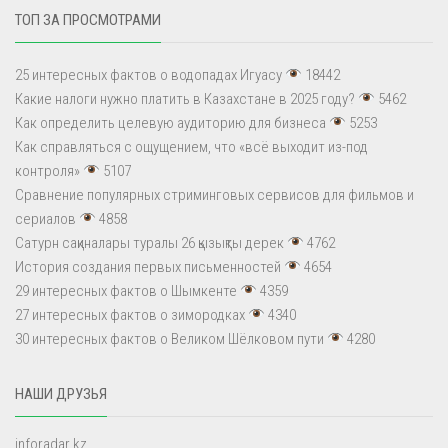
ТОП ЗА ПРОСМОТРАМИ
25 интересных фактов о водопадах Игуасу
18442
Какие налоги нужно платить в Казахстане в 2025 году?
5462
Как определить целевую аудиторию для бизнеса
5253
Как справляться с ощущением, что «всё выходит из-под
контроля»
5107
Сравнение популярных стриминговых сервисов для фильмов и
сериалов
4858
Сатурн сақиналары туралы 26 қызықты дерек
4762
История создания первых письменностей
4654
29 интересных фактов о Шымкенте
4359
27 интересных фактов о зимородках
4340
30 интересных фактов о Великом Шёлковом пути
4280
НАШИ ДРУЗЬЯ
inforadar.kz