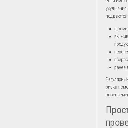
если имеют
ухудшения 
поддаются
в семь
вы жив
продук
перене
возрас
ранее 
Регулярный
риска помо
своевреме
Прос
пров