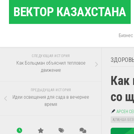
Перейти
ВЕКТОР КАЗАХСТАНА
к
содержанию
Бизнес
СЛЕДУЮЩАЯ ИСТОРИЯ
ЗДОРОВ
Как Больцман объяснил тепловое
движение
Как
ПРЕДЫДУЩАЯ ИСТОРИЯ
со 
Идеи освещения для сада в вечернее
время
АРСЕН С
ҚАЛҚАНША БЕЗ