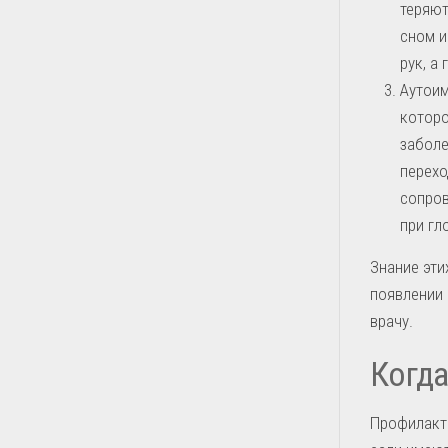
теряют
сном и
рук, а
Аутоим
которо
заболе
перехо
сопров
при гл
Знание эти
появлении 
врачу.
Когда
Профилакт