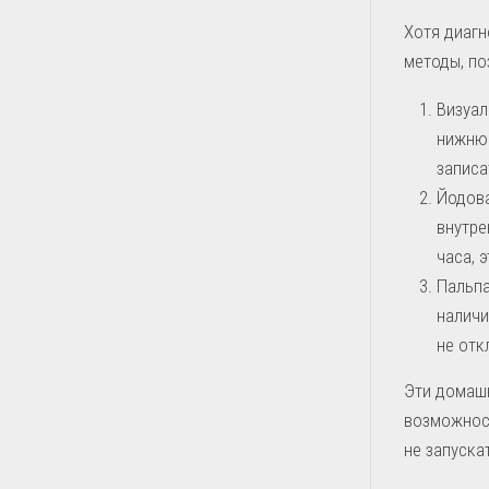
Хотя диагн
методы, по
Визуал
нижнюю
записа
Йодова
внутре
часа, 
Пальпа
наличи
не отк
Эти домашн
возможнос
не запускат