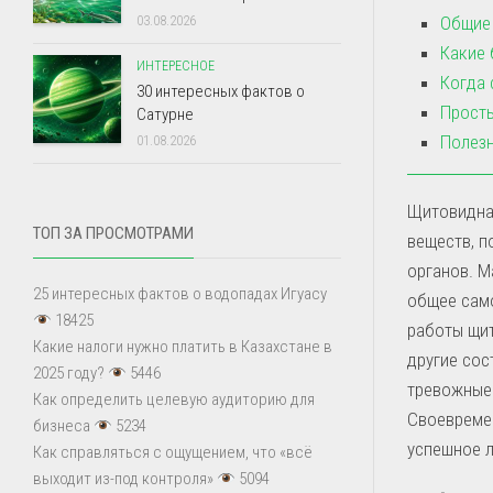
Общие 
03.08.2026
Какие 
ИНТЕРЕСНОЕ
Когда 
30 интересных фактов о
Просты
Сатурне
Полезн
01.08.2026
Щитовидна
ТОП ЗА ПРОСМОТРАМИ
веществ, п
органов. М
25 интересных фактов о водопадах Игуасу
общее само
18425
работы щит
Какие налоги нужно платить в Казахстане в
другие сос
2025 году?
5446
тревожные 
Как определить целевую аудиторию для
Своевреме
бизнеса
5234
успешное л
Как справляться с ощущением, что «всё
выходит из-под контроля»
5094