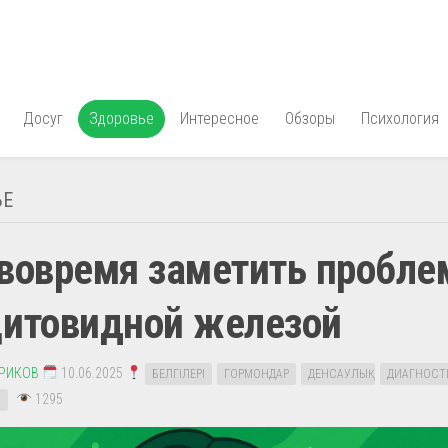
Досуг
Здоровье
Интересное
Обзоры
Психология
ЬЕ
 вовремя заметить пробл
щитовидной железой
ЕРИКОВ
10.06.2025
БЕЛГІЛЕРІ
ГОРМОНДАР
ДЕНСАУЛЫҚ
ДИАГНОСТ
1295
І