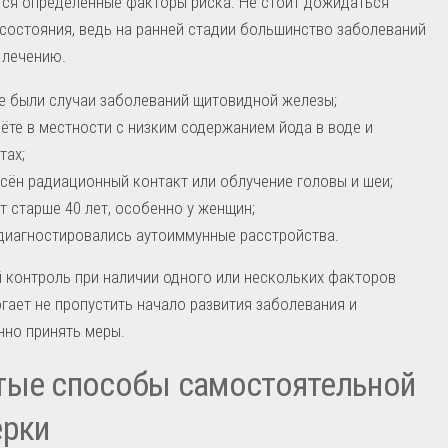
ся определённые факторы риска. Не стоит дожидаться
состояния, ведь на ранней стадии большинство заболеваний
 лечению.
е были случаи заболеваний щитовидной железы;
ёте в местности с низким содержанием йода в воде и
тах;
сён радиационный контакт или облучение головы и шеи;
т старше 40 лет, особенно у женщин;
диагностировались аутоиммунные расстройства.
 контроль при наличии одного или нескольких факторов
гает не пропустить начало развития заболевания и
нно принять меры.
тые способы самостоятельной
ерки