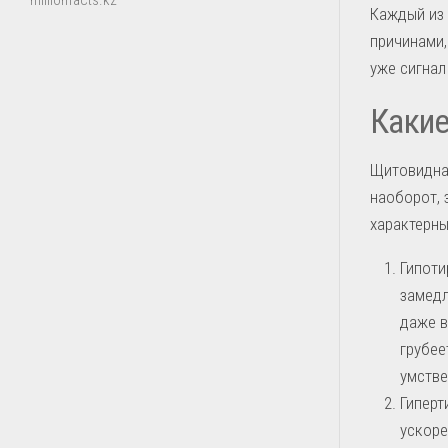
millionfacts.kz
Каждый из 
причинами,
уже сигнал
Каки
Щитовидная
наоборот, 
характерны
Гипоти
замедл
даже в
грубее
умстве
Гиперт
ускоре