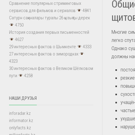
Общие
Сравнение популярных стриминговых
сервисов для фильмов и сериалов
4841
щито
Сатурн сақиналары туралы 26 қызықты дерек
4750
Многие сим
История создания первых письменностей
4627
легко спут
29 интересных фактов о Шымкенте
4333
Однако сущ
27 интересных фактов о зимородках
должны на
4323
30 интересных фактов о Великом Шёлковом
постоя
пути
4258
резкие
повыше
сухост
НАШИ ДРУЗЬЯ
учащён
частые
inforadar.kz
ухудше
informator.kz
наруше
onlyfacts.kz