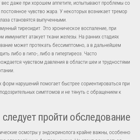
 вес даже при хорошем аппетите, испытывают проблемы со
 постоянное чувство жара. У некоторых возникает тремор
 глаза становятся выпученными.
мунный тиреоидит. Это хроническое воспаление, при
м иммунитет атакует ткани железы. На ранних стадиях
вание может протекать бессимптомно, а в дальнейшем
дить либо в гипо-, либо в гипертиреоз. Часто
ождается чувством давления в области шеи и трудностями
отании.
х форм нарушений помогает быстрее сориентироваться при
подозрительных симптомов и не тянуть с обращением к
 следует пройти обследование
ические осмотры у эндокринолога крайне важны, особенно