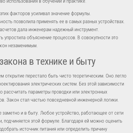
во использования в обучении и практике.
этих факторов усиливал значение формулы.
ность позволила применять ее в самых разных устройствах.
асчетов дала инженерам надежный инструмент.
ь упростила объяснение процессов. В совокупности это
акон незаменимым.
закона в технике и быту
м открытие перестало быть чисто теоретическим. Оно легло
роектирования электрических систем. Без этой зависимости
о рассчитать параметры проводки или электронных
в. Закон стал частью повседневной инженерной логики.
е заметно и в быту. Любое устройство, работающее от сети
и, подчиняется этой формуле. Благодаря ей можно оценить
подобрать источник питания или определить причину