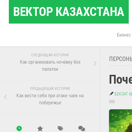
Перейти
ВЕКТОР КАЗАХСТАНА
к
содержанию
Бизнес
СЛЕДУЮЩАЯ ИСТОРИЯ
ПЕРСОН
Как организовать ночёвку без
палатки
Поче
ПРЕДЫДУЩАЯ ИСТОРИЯ
БЕКЗАТ 
Как вести себя при атаке чаек на
886
побережье