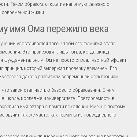
сти. Таким образом, открытие напрямую связано с
 современной жизни.
у имя Ома пережило века
ученый удостаивается того, чтобы его фамилия стала
змерения. Это происходит лишь тогда, когда вклад
я фундаментальным. Ом не просто описал частный эффект,
л принцип, который выдержал проверку временем. Его
 устарела даже с развитием современной электроники.
, что закон стал частью базового образования. С ним
 в школе, колледже и университете. Повторяемость в
акрепила имя автора в памяти поколений. Именно поэтому
а звучит так же часто, как термины из повседневного
оказался редким примером удачного сочетания простоты и