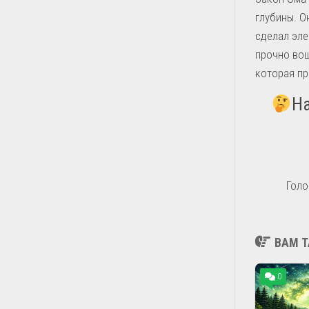
глубины. О
сделал эле
прочно вош
которая пр
На
Голо
ВАМ Т
0