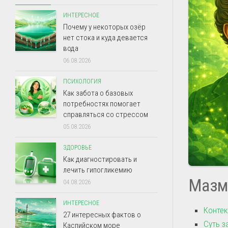
ИНТЕРЕСНОЕ
Почему у некоторых озёр
нет стока и куда девается
вода
06.08.2026
ПСИХОЛОГИЯ
Как забота о базовых
потребностях помогает
справляться со стрессом
05.08.2026
ЗДОРОВЬЕ
Как диагностировать и
лечить гипогликемию
Мазм
04.08.2026
ИНТЕРЕСНОЕ
Контек
27 интересных фактов о
Суть з
Каспийском море