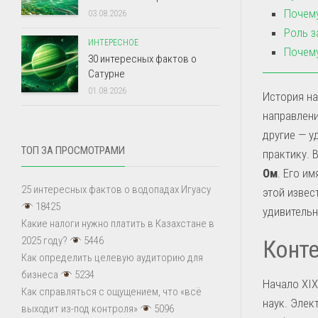
Почему
03.08.2026
Роль з
ИНТЕРЕСНОЕ
Почему
30 интересных фактов о
Сатурне
01.08.2026
История на
направлени
другие — у
ТОП ЗА ПРОСМОТРАМИ
практику. 
Ом
. Его и
25 интересных фактов о водопадах Игуасу
этой извес
18425
удивитель
Какие налоги нужно платить в Казахстане в
2025 году?
5446
Конте
Как определить целевую аудиторию для
бизнеса
5234
Начало XIX
Как справляться с ощущением, что «всё
наук. Элек
выходит из-под контроля»
5096