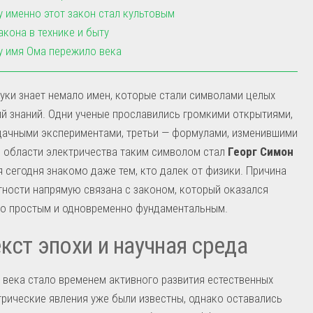
 именно этот закон стал культовым
акона в технике и быту
 имя Ома пережило века
уки знает немало имен, которые стали символами целых
й знаний. Одни ученые прославились громкими открытиями,
дачными экспериментами, третьи — формулами, изменившими
В области электричества таким символом стал
Георг Симон
мя сегодня знакомо даже тем, кто далек от физики. Причина
тности напрямую связана с законом, который оказался
но простым и одновременно фундаментальным.
кст эпохи и научная среда
 века стало временем активного развития естественных
трические явления уже были известны, однако оставались