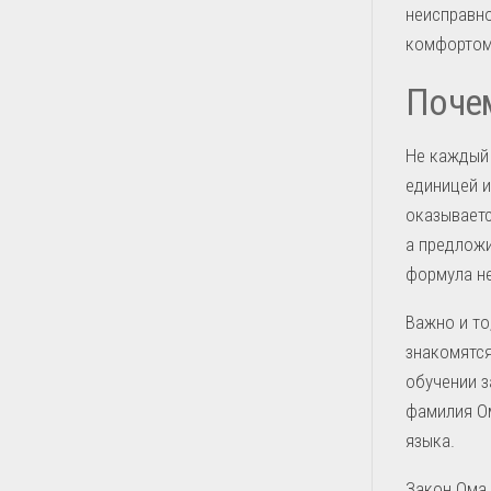
неисправно
комфортом
Почем
Не каждый 
единицей и
оказываетс
а предложи
формула не
Важно и то
знакомятся
обучении з
фамилия Ом
языка.
Закон Ома 