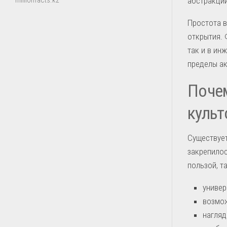
абстракций
millionfacts.kz
Простота 
открытия. 
так и в ин
пределы ак
Почем
куль
Существует
закрепилос
пользой, т
универ
возмож
нагляд