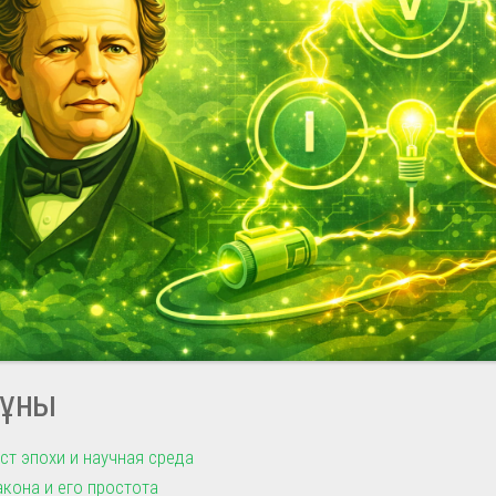
ұны
ст эпохи и научная среда
акона и его простота