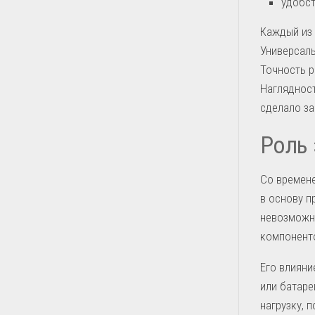
удобст
Каждый из 
Универсаль
Точность р
Наглядност
сделало з
Роль 
Со времене
в основу п
невозможн
компоненто
Его влияни
или батаре
нагрузку, 