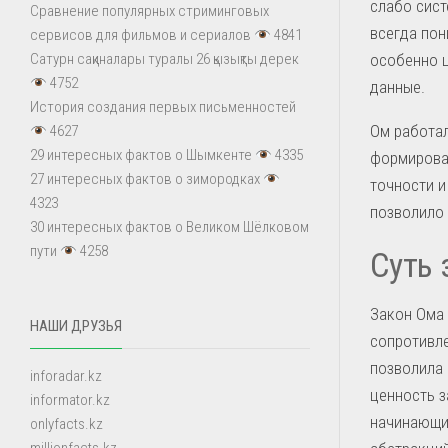
слабо сис
Сравнение популярных стриминговых
всегда пон
сервисов для фильмов и сериалов
4841
особенно ц
Сатурн сақиналары туралы 26 қызықты дерек
4752
данные.
История создания первых письменностей
Ом работал
4627
29 интересных фактов о Шымкенте
4335
формировал
27 интересных фактов о зимородках
точности и
4323
позволило
30 интересных фактов о Великом Шёлковом
пути
4258
Суть 
Закон Ома 
НАШИ ДРУЗЬЯ
сопротивле
позволила 
inforadar.kz
ценность з
informator.kz
начинающи
onlyfacts.kz