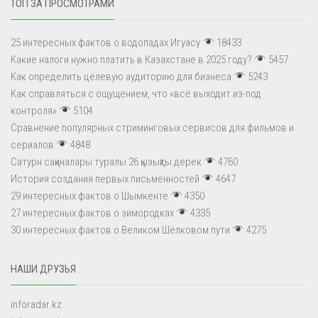
ТОП ЗА ПРОСМОТРАМИ
25 интересных фактов о водопадах Игуасу
18433
Какие налоги нужно платить в Казахстане в 2025 году?
5457
Как определить целевую аудиторию для бизнеса
5243
Как справляться с ощущением, что «всё выходит из-под
контроля»
5104
Сравнение популярных стриминговых сервисов для фильмов и
сериалов
4848
Сатурн сақиналары туралы 26 қызықты дерек
4760
История создания первых письменностей
4647
29 интересных фактов о Шымкенте
4350
27 интересных фактов о зимородках
4335
30 интересных фактов о Великом Шёлковом пути
4275
НАШИ ДРУЗЬЯ
inforadar.kz