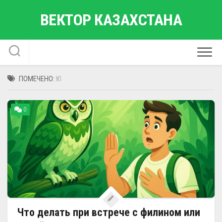
Перейти
ВЕКТОР КАЗАХСТАНА
к
содержанию
ПОМЕЧЕНО:
ҮКІ
0
Что делать при встрече с филином или