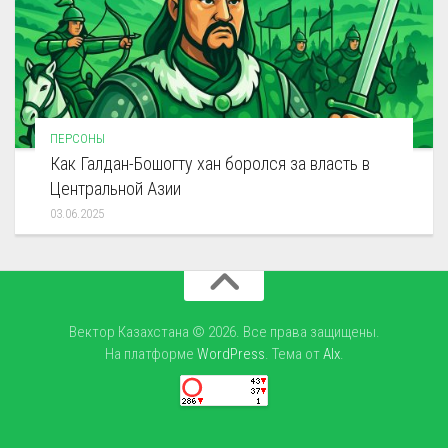
ПЕРСОНЫ
Как Галдан-Бошогту хан боролся за власть в
Центральной Азии
03.06.2025
Вектор Казахстана © 2026. Все права защищены.
На платформе
WordPress
. Тема от
Alx
.