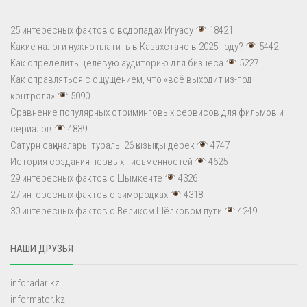
25 интересных фактов о водопадах Игуасу
18421
Какие налоги нужно платить в Казахстане в 2025 году?
5442
Как определить целевую аудиторию для бизнеса
5227
Как справляться с ощущением, что «всё выходит из-под
контроля»
5090
Сравнение популярных стриминговых сервисов для фильмов и
сериалов
4839
Сатурн сақиналары туралы 26 қызықты дерек
4747
История создания первых письменностей
4625
29 интересных фактов о Шымкенте
4326
27 интересных фактов о зимородках
4318
30 интересных фактов о Великом Шёлковом пути
4249
НАШИ ДРУЗЬЯ
inforadar.kz
informator.kz