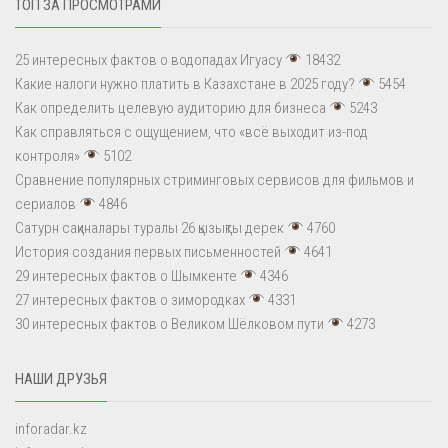
ТОП ЗА ПРОСМОТРАМИ
25 интересных фактов о водопадах Игуасу
18432
Какие налоги нужно платить в Казахстане в 2025 году?
5454
Как определить целевую аудиторию для бизнеса
5243
Как справляться с ощущением, что «всё выходит из-под
контроля»
5102
Сравнение популярных стриминговых сервисов для фильмов и
сериалов
4846
Сатурн сақиналары туралы 26 қызықты дерек
4760
История создания первых письменностей
4641
29 интересных фактов о Шымкенте
4346
27 интересных фактов о зимородках
4331
30 интересных фактов о Великом Шёлковом пути
4273
НАШИ ДРУЗЬЯ
inforadar.kz