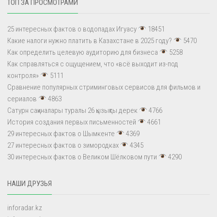
ТОП ЗА ПРОСМОТРАМИ
25 интересных фактов о водопадах Игуасу
18451
Какие налоги нужно платить в Казахстане в 2025 году?
5470
Как определить целевую аудиторию для бизнеса
5258
Как справляться с ощущением, что «всё выходит из-под
контроля»
5111
Сравнение популярных стриминговых сервисов для фильмов и
сериалов
4863
Сатурн сақиналары туралы 26 қызықты дерек
4766
История создания первых письменностей
4661
29 интересных фактов о Шымкенте
4369
27 интересных фактов о зимородках
4345
30 интересных фактов о Великом Шёлковом пути
4290
НАШИ ДРУЗЬЯ
inforadar.kz