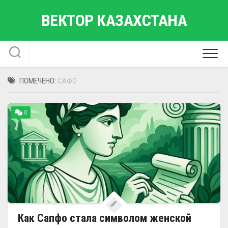
Перейти
ВЕКТОР КАЗАХСТАНА
к
содержанию
ПОМЕЧЕНО:
САФО
0
Как Сапфо стала символом женской