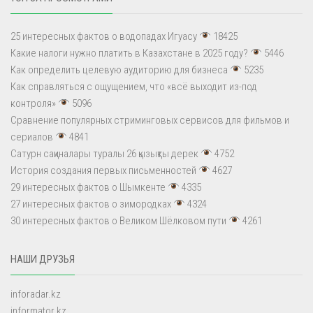
25 интересных фактов о водопадах Игуасу
18425
Какие налоги нужно платить в Казахстане в 2025 году?
5446
Как определить целевую аудиторию для бизнеса
5235
Как справляться с ощущением, что «всё выходит из-под
контроля»
5096
Сравнение популярных стриминговых сервисов для фильмов и
сериалов
4841
Сатурн сақиналары туралы 26 қызықты дерек
4752
История создания первых письменностей
4627
29 интересных фактов о Шымкенте
4335
27 интересных фактов о зимородках
4324
30 интересных фактов о Великом Шёлковом пути
4261
НАШИ ДРУЗЬЯ
inforadar.kz
informator.kz