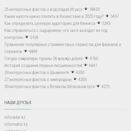
25 интересных фактов о водопадах Игуасу
18433
Какие налоги нужно платить в Казахстане в 2025 году?
5457
Как определить целевую аудиторию для бизнеса
5243
Как справляться с ощущением, что «всё выходит из-под
контроля»
5104
Сравнение популярных стриминговых сервисов для фильмов и
сериалов
4848
Сатурн сақиналары туралы 26 қызықты дерек
4760
История создания первых письменностей
4647
29 интересных фактов о Шымкенте
4350
27 интересных фактов о зимородках
4335
30 интересных фактов о Великом Шёлковом пути
4275
НАШИ ДРУЗЬЯ
inforadar.kz
informator.kz