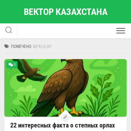
Перейти
ВЕКТОР КАЗАХСТАНА
к
содержанию
ПОМЕЧЕНО:
ҚЫРАНДАР
0
22 интересных факта о степных орлах